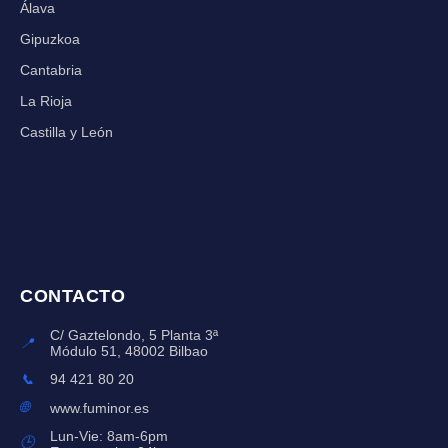
Álava
Gipuzkoa
Cantabria
La Rioja
Castilla y León
CONTACTO
C/ Gaztelondo, 5 Planta 3ª
📍
Módulo 51, 48002 Bilbao
📞
94 421 80 20
🌐
www.fuminor.es
Lun-Vie: 8am-6pm
🕒