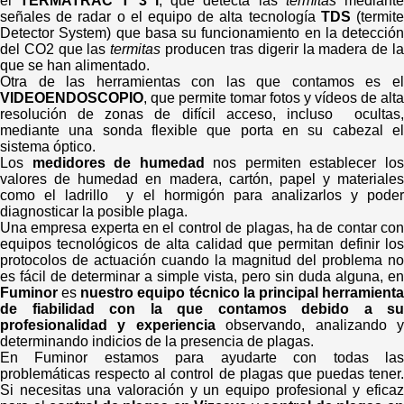
el
TERMATRAC T 3 i
, que detecta las
termitas
mediant
señales de radar o el equipo de alta tecnología
TDS
(termit
Detector System) que basa su funcionamiento en la detección
del CO2 que las
termitas
producen tras digerir la madera de l
que se han alimentado.
Otra de las herramientas con las que contamos es el
VIDEOENDOSCOPIO
, que permite tomar fotos y vídeos de alta
resolución de zonas de difícil acceso, incluso ocultas,
mediante una sonda flexible que porta en su cabezal el
sistema óptico.
Los
medidores de humedad
nos permiten establecer lo
valores de humedad en madera, cartón, papel y materiales
como el ladrillo y el hormigón para analizarlos y poder
diagnosticar la posible plaga.
Una empresa experta en el control de plagas, ha de contar con
equipos tecnológicos de alta calidad que permitan definir los
protocolos de actuación cuando la magnitud del problema no
es fácil de determinar a simple vista, pero sin duda alguna, en
Fuminor
es
nuestro equipo técnico la principal herramient
de fiabilidad con la que contamos debido a su
profesionalidad y experiencia
observando, analizando 
determinando indicios de la presencia de plagas.
En Fuminor estamos para ayudarte con todas las
problemáticas respecto al control de plagas que puedas tener.
Si necesitas una valoración y un equipo profesional y eficaz