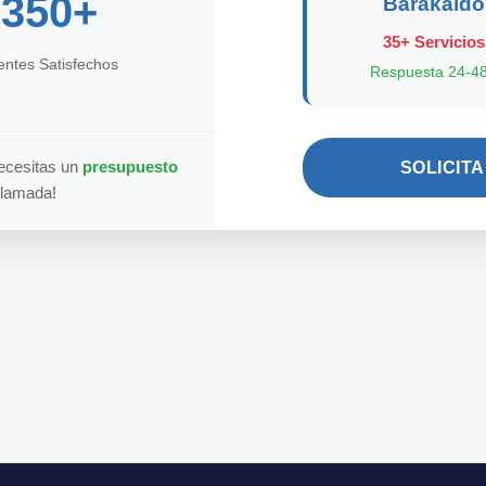
350+
Barakaldo
35+ Servicios
ientes Satisfechos
Respuesta 24-4
Necesitas un
presupuesto
SOLICIT
llamada!