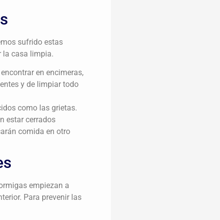
es
emos sufrido estas
 la casa limpia.
 encontrar en encimeras,
entes y de limpiar todo
cidos como las grietas.
n estar cerrados
carán comida en otro
es
s hormigas empiezan a
terior. Para prevenir las