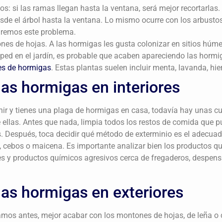
tos: si las ramas llegan hasta la ventana, será mejor recortarla
esde el árbol hasta la ventana. Lo mismo ocurre con los arbustos
aremos este problema.
nes de hojas. A las hormigas les gusta colonizar en sitios hú
ed en el jardín, es probable que acaben apareciendo las hormi
es de hormigas
. Estas plantas suelen incluir menta, lavanda, h
as hormigas en interiores
enir y tienes una plaga de hormigas en casa, todavía hay unas 
 ellas. Antes que nada, limpia todos los restos de comida que p
. Después, toca decidir qué método de exterminio es el adecua
 cebos o maicena. Es importante analizar bien los productos que
les y productos químicos agresivos cerca de fregaderos, despen
las hormigas en exteriores
íamos antes, mejor acabar con los montones de hojas, de leña o