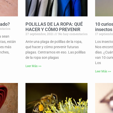
cado?
POLILLAS DE LA ROPA: QUÉ
10 curio
ntarios
HACER Y CÓMO PREVENIR
insectos
27 septiembre, 2021
No hay comentarios
17 septiemb
a sean
tas, están
Ante una plaga de polillas de la ropa,
Los insecto
ses más
qué hacer y cómo prevenir futuras
Nos encont
inches,
plagas. Centrarnos en eso. Las polillas
días. ¿Cuá
de la ropa son plagas
van 10 curi
Los
Leer Más >>
Leer Más >>