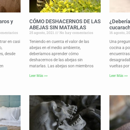
aros y
CÓMO DESHACERNOS DE LAS
¿Debería
ABEJAS SIN MATARLAS
cucarach
omentarios
25 agosto, 2021
No hay comentarios
16 agosto, 2
rar en casi
Teniendo en cuenta el valor de las
Una pregun
o,
abejas en el medio ambiente,
cocina a po
es, desde
deberíamos aprender cómo
encuentras
deshacernos de las abejas sin
desagradab
en
matarlas. Las abejas son miembros
vueltas por
Leer Más >>
Leer Más >>