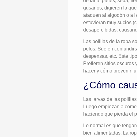
de lana, pieles, seda, fi
gusanos, digieren la que
ataquen al algodón o a la
estuvieran muy sucios (c
desapercibidas, causand
Las polillas de la ropa 
pelos. Suelen confundirs
despensas, etc. Este tip
Prefieren sitios oscuros
hacer y cómo prevenir f
¿Cómo cau
Las larvas de las polilla
Luego empiezan a comer l
haciendo que pierda el p
Lo normal es que tengam
bien alimentadas. La ro