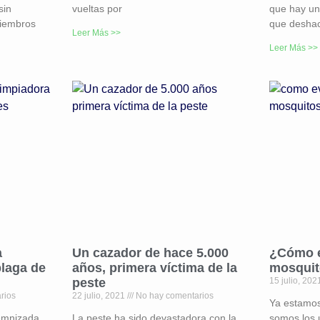
sin
vueltas por
que hay u
miembros
que desha
Leer Más >>
Leer Más >>
a
Un cazador de hace 5.000
¿Cómo e
plaga de
años, primera víctima de la
mosquit
peste
15 julio, 20
rios
22 julio, 2021
No hay comentarios
Ya estamos
demnizada
La peste ha sido devastadora con la
somos los