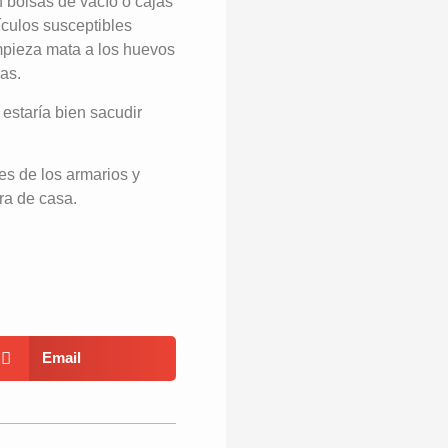
 bolsas de vacío o cajas
ículos susceptibles
mpieza mata a los huevos
as.
staría bien sacudir
des de los armarios y
era de casa.
Email