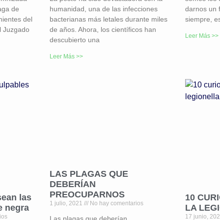
aga de
humanidad, una de las infecciones
darnos un 
nientes del
bacterianas más letales durante miles
siempre, es
El Juzgado
de años. Ahora, los científicos han
Leer Más >>
descubierto una
Leer Más >>
LAS PLAGAS QUE
DEBERÍAN
PREOCUPARNOS
sean las
10 CUR
1 julio, 2021
No hay comentarios
e negra
LA LEG
ios
17 junio, 20
Las plagas que deberían