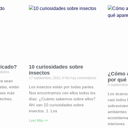
picado?
10 curiosidades sobre
tarios
insectos
¿Cómo a
17 septiembre, 2021
No hay comentarios
por qué
ya sean
3 septiembr
atas, están
Los insectos están por todas partes.
eses más
Nos encontramos con ellos todos los
Los ácaros
inches,
días. ¿Cuánto sabemos sobre ellos?
casi todos
Ahí van 10 curiosidades sobre
sobrevivie
insectos. 1. Los
ambientes 
ecosistema
Leer Más >>
interiores.