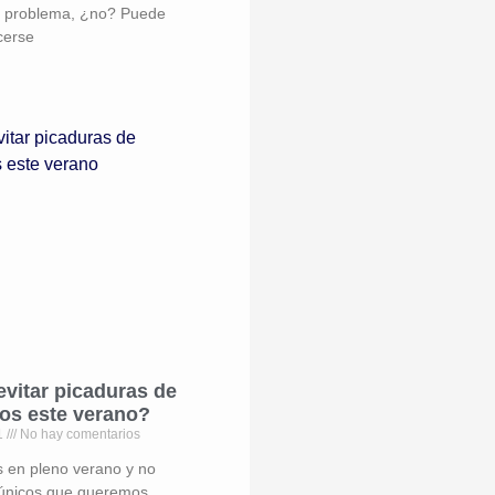
n problema, ¿no? Puede
cerse
vitar picaduras de
os este verano?
21
No hay comentarios
 en pleno verano y no
 únicos que queremos