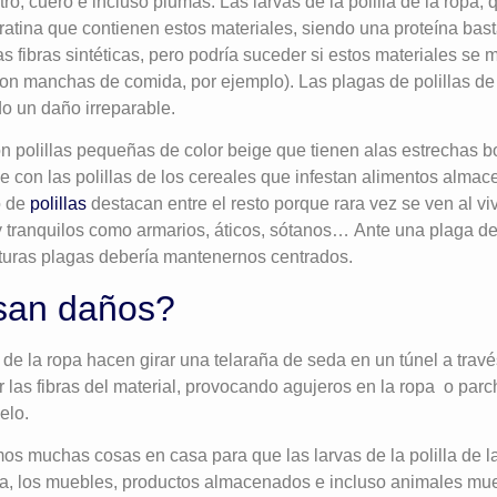
eltro, cuero e incluso plumas. Las larvas de la polilla de la ropa
ratina que contienen estos materiales, siendo una proteína bast
s fibras sintéticas, pero podría suceder si estos materiales se
on manchas de comida, por ejemplo). Las plagas de polillas de
o un daño irreparable.
son polillas pequeñas de color beige que tienen alas estrecha
e con las polillas de los cereales que infestan alimentos alma
o de
polillas
destacan entre el resto porque rara vez se ven al vivi
 y tranquilos como armarios, áticos, sótanos… Ante una plaga de 
uturas plagas debería mantenernos centrados.
san daños?
s de la ropa hacen girar una telaraña de seda en un túnel a travé
as fibras del material, provocando agujeros en la ropa o parc
elo.
os muchas cosas en casa para que las larvas de la polilla de 
pa, los muebles, productos almacenados e incluso animales mue