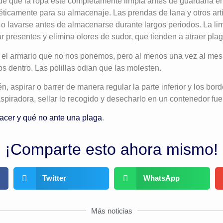
e que la ropa esté completamente limpia antes de guardarla en
ticamente para su almacenaje. Las prendas de lana y otros art
o lavarse antes de almacenarse durante largos periodos. La li
r presentes y elimina olores de sudor, que tienden a atraer plag
l armario que no nos ponemos, pero al menos una vez al mes e
s dentro. Las polillas odian que las molesten.
, aspirar o barrer de manera regular la parte inferior y los bor
 aspiradora, sellar lo recogido y desecharlo en un contenedor fu
acer y qué no ante una plaga
.
¡Comparte esto ahora mismo!
Twitter
WhatsApp
Más noticias