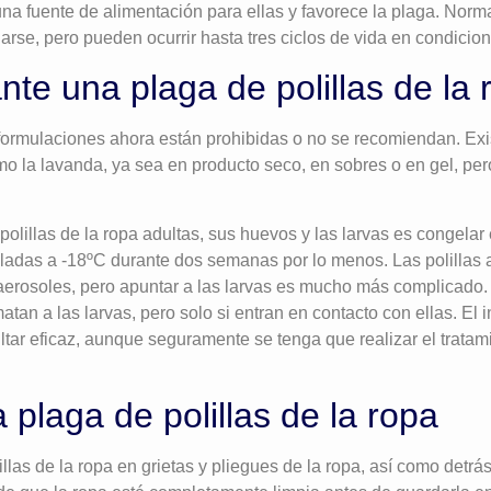
na fuente de alimentación para ellas y favorece la plaga. Nor
arse, pero pueden ocurrir hasta tres ciclos de vida en condicion
te una plaga de polillas de la 
formulaciones ahora están prohibidas o no se recomiendan. Exi
mo la lavanda, ya sea en producto seco, en sobres o en gel, per
polillas de la ropa adultas, sus huevos y las larvas es congelar
ladas a -18ºC durante dos semanas por lo menos. Las polillas a
 aerosoles, pero apuntar a las larvas es mucho más complicado
atan a las larvas, pero solo si entran en contacto con ellas. El 
ltar eficaz, aunque seguramente se tenga que realizar el tratam
 plaga de polillas de la ropa
llas de la ropa en grietas y pliegues de la ropa, así como detrás