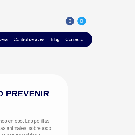
dera
Control de aves
Blog
Contacto
O PREVENIR
nos en eso. Las polillas
bras animales, sobre todo