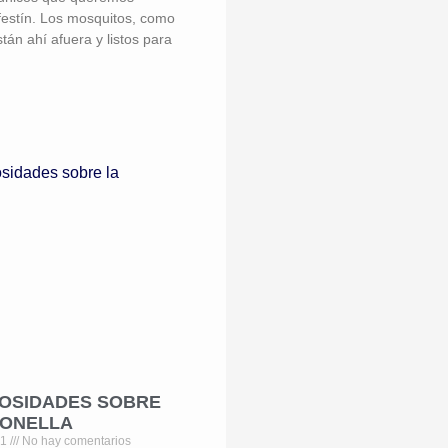
festín. Los mosquitos, como
tán ahí afuera y listos para
IOSIDADES SOBRE
IONELLA
21
No hay comentarios