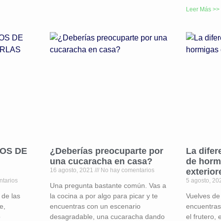
Leer Más >>
OS DE
¿Deberías preocuparte por
La difer
una cucaracha en casa?
de hormi
16 agosto, 2021
No hay comentarios
exterior
tarios
5 agosto, 2
Una pregunta bastante común. Vas a
 de las
la cocina a por algo para picar y te
Vuelves de
e,
encuentras con un escenario
encuentras
o
desagradable, una cucaracha dando
el frutero