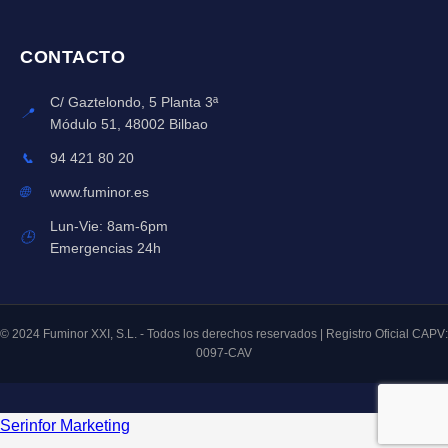
CONTACTO
C/ Gaztelondo, 5 Planta 3ª
📍
Módulo 51, 48002 Bilbao
📞
94 421 80 20
🌐
www.fuminor.es
Lun-Vie: 8am-6pm
🕒
Emergencias 24h
© 2024 Fuminor XXI, S.L. - Todos los derechos reservados | Registro Oficial CAPV:
0097-CAV
Serinfor Marketing