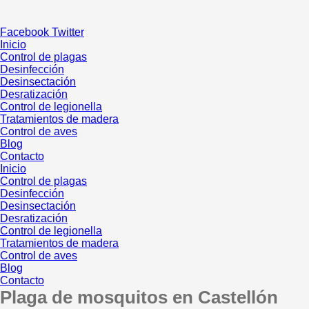
Ir
al
Facebook
Twitter
contenido
Inicio
Control de plagas
Desinfección
Desinsectación
Desratización
Control de legionella
Tratamientos de madera
Control de aves
Blog
Contacto
Inicio
Control de plagas
Desinfección
Desinsectación
Desratización
Control de legionella
Tratamientos de madera
Control de aves
Blog
Contacto
Plaga de mosquitos en Castellón