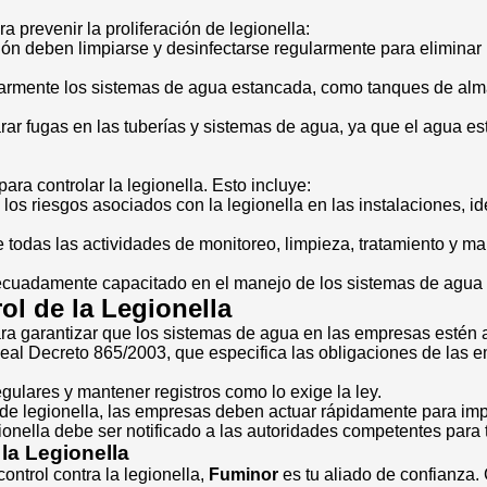
 prevenir la proliferación de legionella:
ación deben limpiarse y desinfectarse regularmente para eliminar
ularmente los sistemas de agua estancada, como tanques de alm
arar fugas en las tuberías y sistemas de agua, ya que el agua e
ra controlar la legionella. Esto incluye:
los riesgos asociados con la legionella en las instalaciones, id
e todas las actividades de monitoreo, limpieza, tratamiento y m
ecuadamente capacitado en el manejo de los sistemas de agua y
ol de la Legionella
para garantizar que los sistemas de agua en las empresas esté
 Real Decreto 865/2003, que especifica las obligaciones de las 
regulares y mantener registros como lo exige la ley.
a de legionella, las empresas deben actuar rápidamente para imp
gionella debe ser notificado a las autoridades competentes par
la Legionella
ntrol contra la legionella,
Fuminor
es tu aliado de confianza.