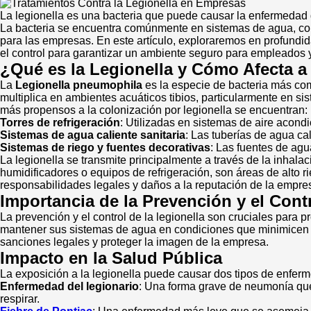
La legionella es una bacteria que puede causar la enfermedad 
La bacteria se encuentra comúnmente en sistemas de agua, como 
para las empresas. En este artículo, exploraremos en profundid
el control para garantizar un ambiente seguro para empleados y
¿Qué es la Legionella y Cómo Afecta a
La
Legionella pneumophila
es la especie de bacteria más co
multiplica en ambientes acuáticos tibios, particularmente en s
más propensos a la colonización por legionella se encuentran:
Torres de refrigeración
: Utilizadas en sistemas de aire acond
Sistemas de agua caliente sanitaria
: Las tuberías de agua ca
Sistemas de riego y fuentes decorativas
: Las fuentes de agua
La legionella se transmite principalmente a través de la inha
humidificadores o equipos de refrigeración, son áreas de alto r
responsabilidades legales y daños a la reputación de la empre
Importancia de la Prevención y el Contr
La prevención y el control de la legionella son cruciales para 
mantener sus sistemas de agua en condiciones que minimicen el 
sanciones legales y proteger la imagen de la empresa.
Impacto en la Salud Pública
La exposición a la legionella puede causar dos tipos de enfer
Enfermedad del legionario
: Una forma grave de neumonía que p
respirar.