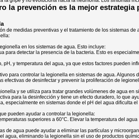
la gripe y no evoluciona hacia la neumonía. Los síntomas incl
 la prevención es la mejor estrategia p
la
ón de medidas preventivas y el tratamiento de los sistemas de a
ella:
legionella en los sistemas de agua. Esto incluye:
ua para detectar la presencia de la bacteria. Esto es especialm
ro, pH, y temperatura del agua, ya que estos factores pueden influ
ivo para controlar la legionella en sistemas de agua. Algunos d
s efectivas de desinfectar y prevenir la proliferación de legione
gionella y se utiliza para tratar grandes volúmenes de agua en s
ctiva para la desinfección y tiene un efecto duradero, lo que ay
za, especialmente en sistemas donde el pH del agua dificulta el 
ue pueden ayudar a controlar la legionella:
 temperaturas superiores a 60°C. Elevar la temperatura del agua
temas de agua puede ayudar a eliminar las partículas y microorgan
 el agua, eliminando la legionella sin el uso de productos quím