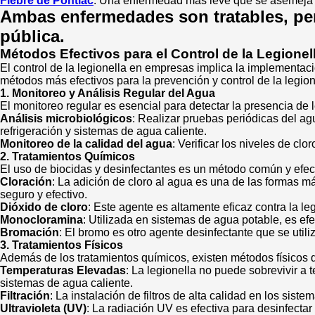
Fiebre de Pontiac
: Una enfermedad más leve que se asemeja a 
Ambas enfermedades son tratables, pero
pública.
Métodos Efectivos para el Control de la Legionel
El control de la legionella en empresas implica la implementaci
métodos más efectivos para la prevención y control de la legion
1. Monitoreo y Análisis Regular del Agua
El monitoreo regular es esencial para detectar la presencia de 
Análisis microbiológicos
: Realizar pruebas periódicas del ag
refrigeración y sistemas de agua caliente.
Monitoreo de la calidad del agua
: Verificar los niveles de clo
2. Tratamientos Químicos
El uso de biocidas y desinfectantes es un método común y efect
Cloración
: La adición de cloro al agua es una de las formas má
seguro y efectivo.
Dióxido de cloro
: Este agente es altamente eficaz contra la le
Monocloramina
: Utilizada en sistemas de agua potable, es efe
Bromación
: El bromo es otro agente desinfectante que se utili
3. Tratamientos Físicos
Además de los tratamientos químicos, existen métodos físicos q
Temperaturas Elevadas
: La legionella no puede sobrevivir a
sistemas de agua caliente.
Filtración
: La instalación de filtros de alta calidad en los sis
Ultravioleta (UV)
: La radiación UV es efectiva para desinfectar