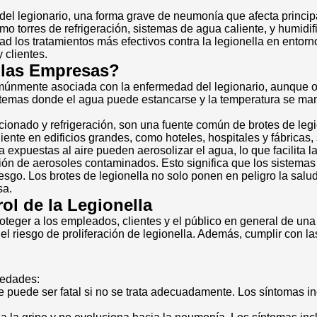
del legionario, una forma grave de neumonía que afecta princi
torres de refrigeración, sistemas de agua caliente, y humidifi
ad los tratamientos más efectivos contra la legionella en entor
 clientes.
 las Empresas?
múnmente asociada con la enfermedad del legionario, aunque o
istemas donde el agua puede estancarse y la temperatura se man
icionado y refrigeración, son una fuente común de brotes de l
liente en edificios grandes, como hoteles, hospitales y fábricas,
 expuestas al aire pueden aerosolizar el agua, lo que facilita la
lación de aerosoles contaminados. Esto significa que los sist
iesgo. Los brotes de legionella no solo ponen en peligro la sal
sa.
ol de la Legionella
proteger a los empleados, clientes y el público en general de u
riesgo de proliferación de legionella. Además, cumplir con las
medades:
uede ser fatal si no se trata adecuadamente. Los síntomas inclu