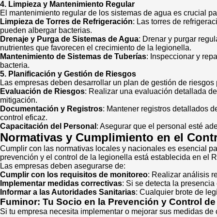
4. Limpieza y Mantenimiento Regular
El mantenimiento regular de los sistemas de agua es crucial para
Limpieza de Torres de Refrigeración
: Las torres de refriger
pueden albergar bacterias.
Drenaje y Purga de Sistemas de Agua
: Drenar y purgar reg
nutrientes que favorecen el crecimiento de la legionella.
Mantenimiento de Sistemas de Tuberías
: Inspeccionar y rep
bacteria.
5. Planificación y Gestión de Riesgos
Las empresas deben desarrollar un plan de gestión de riesgos pa
Evaluación de Riesgos
: Realizar una evaluación detallada de 
mitigación.
Documentación y Registros
: Mantener registros detallados d
control eficaz.
Capacitación del Personal
: Asegurar que el personal esté ad
Normativas y Cumplimiento en el Contr
Cumplir con las normativas locales y nacionales es esencial 
prevención y el control de la legionella está establecida en el
Las empresas deben asegurarse de:
Cumplir con los requisitos de monitoreo
: Realizar análisis 
Implementar medidas correctivas
: Si se detecta la presenci
Informar a las Autoridades Sanitarias
: Cualquier brote de le
Fuminor: Tu Socio en la Prevención y Control de 
Si tu empresa necesita implementar o mejorar sus medidas de co