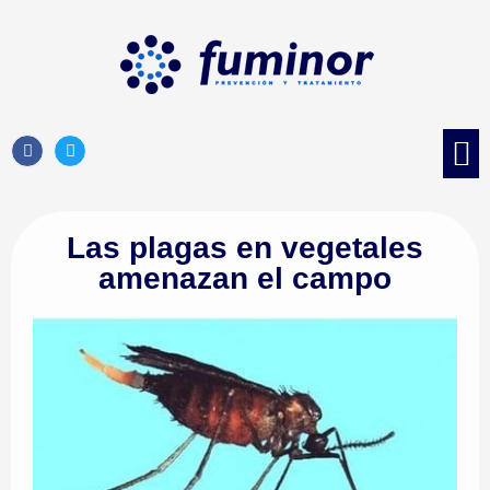
Control d
Control 
Tratami
Control de 
Las plagas en vegetales
amenazan el campo