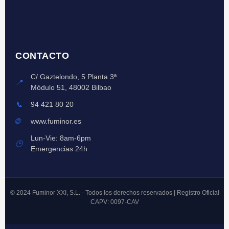
CONTACTO
C/ Gaztelondo, 5 Planta 3ª
📍
Módulo 51, 48002 Bilbao
📞
94 421 80 20
🌐
www.fuminor.es
Lun-Vie: 8am-6pm
🕒
Emergencias 24h
© 2024 Fuminor XXI, S.L. - Todos los derechos reservados | Registro Oficial
CAPV: 0097-CAV