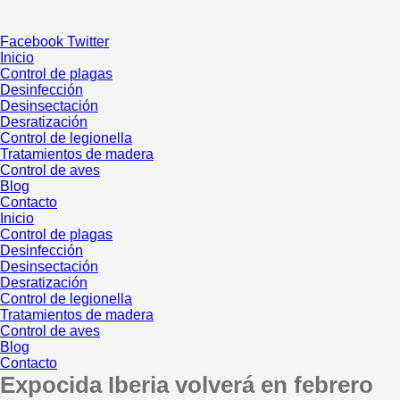
Ir
al
Facebook
Twitter
contenido
Inicio
Control de plagas
Desinfección
Desinsectación
Desratización
Control de legionella
Tratamientos de madera
Control de aves
Blog
Contacto
Inicio
Control de plagas
Desinfección
Desinsectación
Desratización
Control de legionella
Tratamientos de madera
Control de aves
Blog
Contacto
Expocida Iberia volverá en febrero