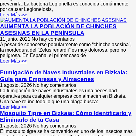
prevenirla. La bacteria Legionella es conocida comúnmente
por causar Legionelosis,
Leer Más >>
AUMENTA LA POBLACIÓN DE CHINCHES
ASESINAS EN LA PENÍNSULA
11 junio, 2021
No hay comentarios
A pesar de conocerse popularmente como “chinche asesina”,
la mordedura del “Zelus renardii” es muy dolorosa, pero no
peligrosa. En España, el primer caso de
Leer Más >>
Fumigación de Naves Industriales en Bizkaia:
Guía para Empresas y Almacenes
1 agosto, 2026
No hay comentarios
La fumigación de naves industriales es una necesidad
operativa para cualquier empresa con almacén en Bizkaia.
Una nave reúne todo lo que una plaga busca:
Leer Más >>
Mosquito Tigre en Bizkaia: Cómo Identificarlo y
Eliminarlo de tu Casa
1 agosto, 2026
No hay comentarios
El mosquito tigre se ha convertido en uno de los insectos más