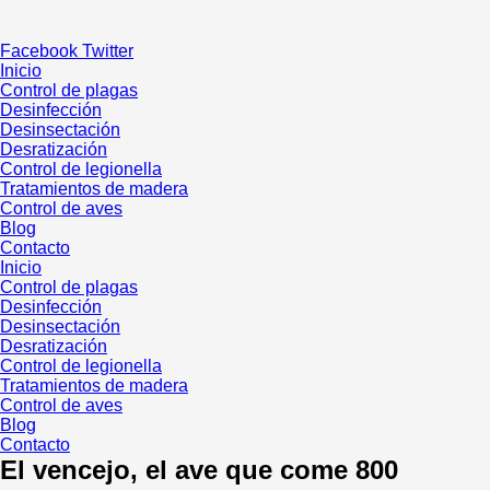
Ir
al
Facebook
Twitter
contenido
Inicio
Control de plagas
Desinfección
Desinsectación
Desratización
Control de legionella
Tratamientos de madera
Control de aves
Blog
Contacto
Inicio
Control de plagas
Desinfección
Desinsectación
Desratización
Control de legionella
Tratamientos de madera
Control de aves
Blog
Contacto
El vencejo, el ave que come 800