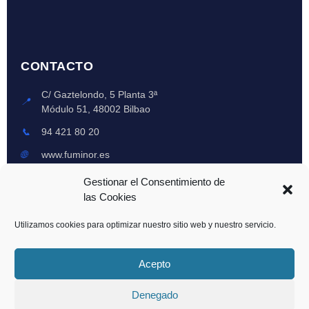
CONTACTO
C/ Gaztelondo, 5 Planta 3ª
📍
Módulo 51, 48002 Bilbao
📞
94 421 80 20
🌐
www.fuminor.es
Lun-Vie: 8am-6pm
Gestionar el Consentimiento de
🕒
Emergencias 24h
las Cookies
Utilizamos cookies para optimizar nuestro sitio web y nuestro servicio.
© 2024 Fuminor XXI, S.L. - Todos los derechos reservados | Registro Oficial
Acepto
CAPV: 0097-CAV
Denegado