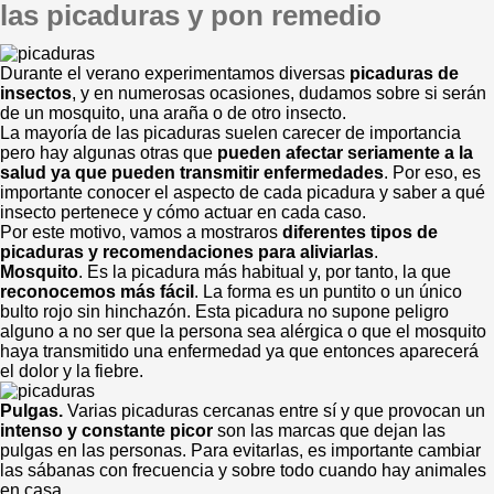
las picaduras y pon remedio
Durante el verano experimentamos diversas
picaduras de
insectos
, y en numerosas ocasiones, dudamos sobre si serán
de un mosquito, una araña o de otro insecto.
La mayoría de las picaduras suelen carecer de importancia
pero hay algunas otras que
pueden afectar seriamente a la
salud ya que pueden transmitir enfermedades
. Por eso, es
importante conocer el aspecto de cada picadura y saber a qué
insecto pertenece y cómo actuar en cada caso.
Por este motivo, vamos a mostraros
diferentes tipos de
picaduras y recomendaciones para aliviarlas
.
Mosquito
. Es la picadura más habitual y, por tanto, la que
reconocemos más fácil
. La forma es un puntito o un único
bulto rojo sin hinchazón. Esta picadura no supone peligro
alguno a no ser que la persona sea alérgica o que el mosquito
haya transmitido una enfermedad ya que entonces aparecerá
el dolor y la fiebre.
Pulgas.
Varias picaduras cercanas entre sí y que provocan un
intenso y constante picor
son las marcas que dejan las
pulgas en las personas. Para evitarlas, es importante cambiar
las sábanas con frecuencia y sobre todo cuando hay animales
en casa.