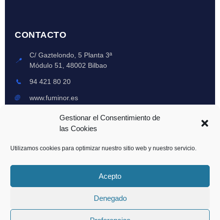
CONTACTO
C/ Gaztelondo, 5 Planta 3ª
📍
Módulo 51, 48002 Bilbao
📞
94 421 80 20
🌐
www.fuminor.es
Lun-Vie: 8am-6pm
Gestionar el Consentimiento de
🕒
Emergencias 24h
las Cookies
Utilizamos cookies para optimizar nuestro sitio web y nuestro servicio.
© 2024 Fuminor XXI, S.L. - Todos los derechos reservados | Registro Oficial
Acepto
CAPV: 0097-CAV
Denegado