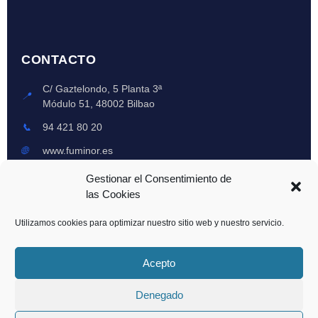
CONTACTO
C/ Gaztelondo, 5 Planta 3ª
📍
Módulo 51, 48002 Bilbao
📞
94 421 80 20
🌐
www.fuminor.es
Lun-Vie: 8am-6pm
Gestionar el Consentimiento de
🕒
Emergencias 24h
las Cookies
Utilizamos cookies para optimizar nuestro sitio web y nuestro servicio.
© 2024 Fuminor XXI, S.L. - Todos los derechos reservados | Registro Oficial
Acepto
CAPV: 0097-CAV
Denegado