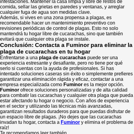
infestaciones. Mantener la casa limpia y libre de restos de
comida, sellar las grietas en paredes y ventanas, y arreglar
cualquier fuga de agua son medidas clave.
Además, si vives en una zona propensa a plagas, es
recomendable hacer un mantenimiento preventivo con
revisiones periódicas de control de plagas. Esto no solo
mantendrá tu hogar libre de cucarachas, sino que también
evitará que cualquier otra plaga se instale.
Conclusión: Contacta a Fuminor para eliminar la
plaga de cucarachas en tu hogar
Enfrentarse a una
plaga de cucarachas
puede ser una
experiencia estresante y desafiante, pero no tiene por qué
serlo si cuentas con la ayuda de profesionales. Si has
intentado soluciones caseras sin éxito o simplemente prefieres
garantizar una eliminación rápida y eficaz, contactar a una
empresa especializada como
Fuminor
es la mejor opción.
Fuminor
ofrece soluciones personalizadas y de alta calidad
para combatir las cucarachas y cualquier otra plaga que pueda
estar afectando tu hogar o negocio. Con años de experiencia
en el sector y utilizando las técnicas más avanzadas,
garantizan resultados duraderos para que puedas disfrutar de
un espacio libre de plagas. ¡No dejes que las cucarachas
invadan tu hogar, contacta a
Fuminor
y elimina el problema de
raíz!
Te recomendamos leer también