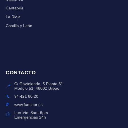
Cantabria
La Rioja
Castilla y León
CONTACTO
C/ Gaztelondo, 5 Planta 3ª
📍
Módulo 51, 48002 Bilbao
📞
94 421 80 20
🌐
www.fuminor.es
Lun-Vie: 8am-6pm
🕒
Emergencias 24h