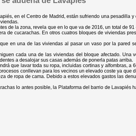
 se adueña de Lavapiés
apiés, en el Centro de Madrid, están sufriendo una pesadilla y
iviendas.
tes de la zona, revela que en lo que va de 2016, un total de 91
era de cucarachas. En otros cuatros bloques de viviendas pr
que en una de las viviendas al pasar un vaso por la pared s
miguen cada una de las viviendas del bloque afectado. Una v
identes a desalojar sus casas además de ponerla patas arriba.
rá que lavar toda su ropa, incluidas cortinas y alfombras, a 6
 procesos conllevan para los vecinos un elevado coste ya que d
ieza de ropa de cama. Debido a estos elevados gastos las denu
arachas lo antes posible, la Plataforma del barrio de Lavapiés