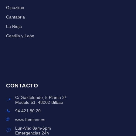
Gipuzkoa
Cantabria
La Rioja
Castilla y León
CONTACTO
C/ Gaztelondo, 5 Planta 3ª
📍
Módulo 51, 48002 Bilbao
📞
94 421 80 20
🌐
www.fuminor.es
Lun-Vie: 8am-6pm
🕒
Emergencias 24h