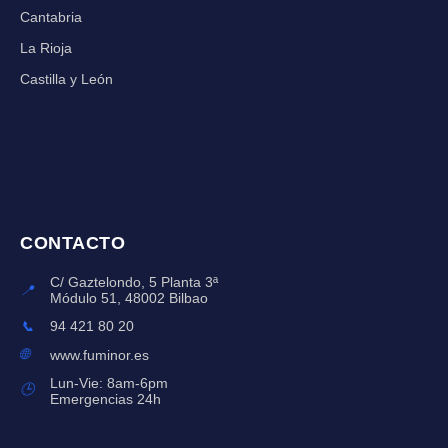
Cantabria
La Rioja
Castilla y León
CONTACTO
C/ Gaztelondo, 5 Planta 3ª
📍
Módulo 51, 48002 Bilbao
📞
94 421 80 20
🌐
www.fuminor.es
Lun-Vie: 8am-6pm
🕒
Emergencias 24h