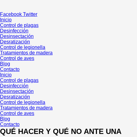
Ir
al
Facebook
Twitter
contenido
Inicio
Control de plagas
Desinfección
Desinsectación
Desratización
Control de legionella
Tratamientos de madera
Control de aves
Blog
Contacto
Inicio
Control de plagas
Desinfección
Desinsectación
Desratización
Control de legionella
Tratamientos de madera
Control de aves
Blog
Contacto
QUÉ HACER Y QUÉ NO ANTE UNA