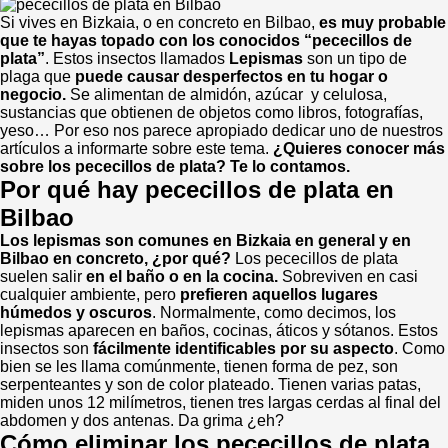
Si vives en Bizkaia, o en concreto en Bilbao,
es muy probable
que te hayas topado con los conocidos “pececillos de
plata”
. Estos insectos llamados
Lepismas
son un tipo de
plaga que
puede causar desperfectos en tu hogar o
negocio.
Se alimentan de almidón, azúcar y celulosa,
sustancias que obtienen de objetos como libros, fotografías,
yeso… Por eso nos parece apropiado dedicar uno de nuestros
artículos a informarte sobre este tema.
¿Quieres conocer más
sobre los pececillos de plata? Te lo contamos.
Por qué hay pececillos de plata en
Bilbao
Los lepismas son comunes en Bizkaia en general y en
Bilbao en concreto, ¿por qué?
Los pececillos de plata
suelen salir
en el baño o en la cocina.
Sobreviven en casi
cualquier ambiente, pero
prefieren aquellos lugares
húmedos y oscuros
. Normalmente, como decimos, los
lepismas aparecen en baños, cocinas, áticos y sótanos. Estos
insectos son
fácilmente identificables por su aspecto
. Como
bien se les llama comúnmente, tienen forma de pez, son
serpenteantes y son de color plateado. Tienen varias patas,
miden unos 12 milímetros, tienen tres largas cerdas al final del
abdomen y dos antenas. Da grima ¿eh?
Cómo eliminar los pececillos de plata