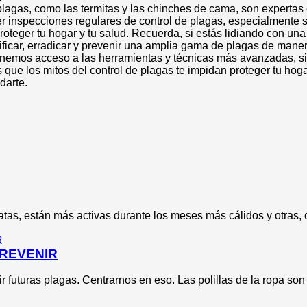
plagas, como las termitas y las chinches de cama, son experta
er inspecciones regulares de control de plagas, especialmente s
oteger tu hogar y tu salud. Recuerda, si estás lidiando con una 
ificar, erradicar y prevenir una amplia gama de plagas de maner
tenemos acceso a las herramientas y técnicas más avanzadas, 
ue los mitos del control de plagas te impidan proteger tu hogar 
darte.
tas, están más activas durante los meses más cálidos y otras, 
PREVENIR
r futuras plagas. Centrarnos en eso. Las polillas de la ropa son