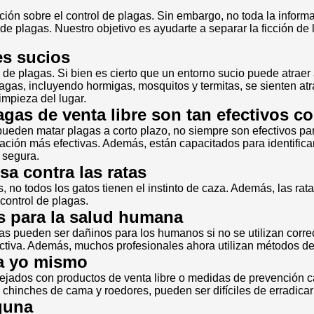
ación sobre el control de plagas. Sin embargo, no toda la inform
e plagas. Nuestro objetivo es ayudarte a separar la ficción de 
es sucios
de plagas. Si bien es cierto que un entorno sucio puede atraer 
gas, incluyendo hormigas, mosquitos y termitas, se sienten atr
impieza del lugar.
agas de venta libre son tan efectivos c
ueden matar plagas a corto plazo, no siempre son efectivos para
cación más efectivas. Además, están capacitados para identifica
 segura.
a contra las ratas
 no todos los gatos tienen el instinto de caza. Además, las rat
control de plagas.
es para la salud humana
as pueden ser dañinos para los humanos si no se utilizan corre
ctiva. Además, muchos profesionales ahora utilizan métodos de
ga yo mismo
dos con productos de venta libre o medidas de prevención cas
, chinches de cama y roedores, pueden ser difíciles de erradica
guna