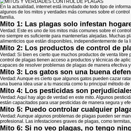
En la actualidad, internet está inundado de todo tipo de inform
algunos de los mitos y verdades más comunes sobre el control d
familia.
Mito 1: Las plagas solo infestan hogar
Verdad: Este es uno de los mitos más comunes sobre el control 
no siempre es suficiente para mantenerlas alejadas. Muchas pla
alimenticios que están disponibles, independientemente de la l
Mito 2: Los productos de control de pl
Verdad: Si bien es cierto que muchos productos de venta libre p
control de plagas tienen acceso a productos y técnicas de apli
capaces de resolver problemas de plagas de manera efectiva y
Mito 3: Los gatos son una buena defens
Verdad: Aunque es cierto que algunos gatos pueden cazar ratas,
una buena idea usar a tu mascota como tu principal método de 
Mito 4: Los pesticidas son perjudicial
Verdad: Aquí hay algo de verdad en este mito. Algunos pesticid
están capacitados para usar pesticidas de manera segura y efe
Mito 5: Puedo controlar cualquier pla
Verdad: Aunque algunos problemas de plagas pueden ser maneja
profesional. Las infestaciones graves de plagas, como termitas
Mito 6: Si no veo plagas, no tengo nin