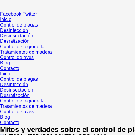
Ir
al
Facebook
Twitter
contenido
Inicio
Control de plagas
Desinfección
Desinsectación
Desratización
Control de legionella
Tratamientos de madera
Control de aves
Blog
Contacto
Inicio
Control de plagas
Desinfección
Desinsectación
Desratización
Control de legionella
Tratamientos de madera
Control de aves
Blog
Contacto
Mitos y verdades sobre el control de p