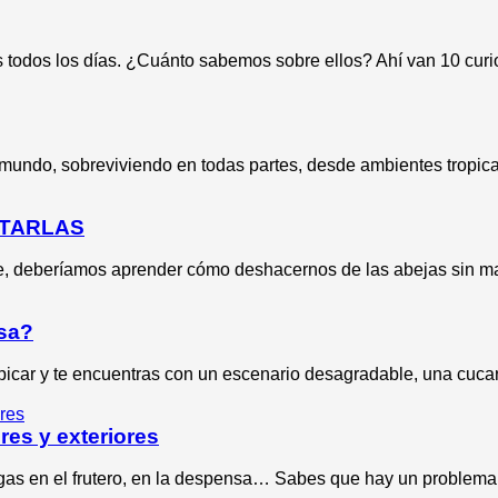
s todos los días. ¿Cuánto sabemos sobre ellos? Ahí van 10 curi
mundo, sobreviviendo en todas partes, desde ambientes tropical
ATARLAS
te, deberíamos aprender cómo deshacernos de las abejas sin m
asa?
picar y te encuentras con un escenario desagradable, una cuca
res y exteriores
igas en el frutero, en la despensa… Sabes que hay un proble