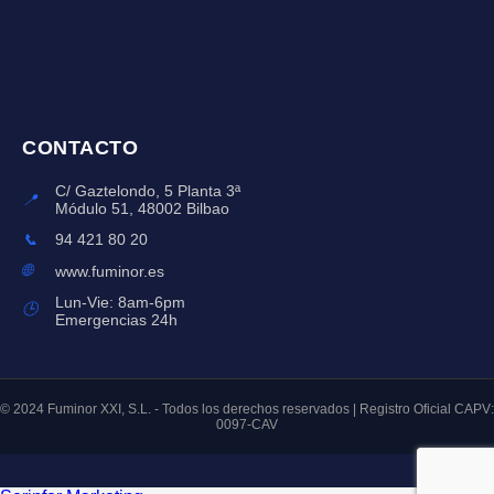
CONTACTO
C/ Gaztelondo, 5 Planta 3ª
📍
Módulo 51, 48002 Bilbao
📞
94 421 80 20
🌐
www.fuminor.es
Lun-Vie: 8am-6pm
🕒
Emergencias 24h
© 2024 Fuminor XXI, S.L. - Todos los derechos reservados | Registro Oficial CAPV:
0097-CAV