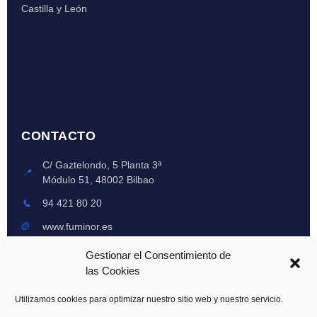
Castilla y León
CONTACTO
C/ Gaztelondo, 5 Planta 3ª
📍
Módulo 51, 48002 Bilbao
📞
94 421 80 20
🌐
www.fuminor.es
Lun-Vie: 8am-6pm
Gestionar el Consentimiento de
🕒
Emergencias 24h
las Cookies
Utilizamos cookies para optimizar nuestro sitio web y nuestro servicio.