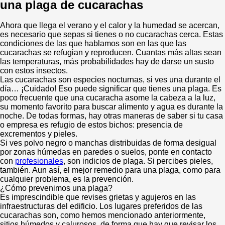
una plaga de cucarachas
Ahora que llega el verano y el calor y la humedad se acercan,
es necesario que sepas si tienes o no cucarachas cerca. Estas
condiciones de las que hablamos son en las que las
cucarachas se refugian y reproducen. Cuantas más altas sean
las temperaturas, más probabilidades hay de darse un susto
con estos insectos.
Las cucarachas son especies nocturnas, si ves una durante el
día… ¡Cuidado! Eso puede significar que tienes una plaga. Es
poco frecuente que una cucaracha asome la cabeza a la luz,
su momento favorito para buscar alimento y agua es durante la
noche. De todas formas, hay otras maneras de saber si tu casa
o empresa es refugio de estos bichos: presencia de
excrementos y pieles.
Si ves polvo negro o manchas distribuidas de forma desigual
por zonas húmedas en paredes o suelos, ponte en contacto
con
profesionales
, son indicios de plaga. Si percibes pieles,
también. Aun así, el mejor remedio para una plaga, como para
cualquier problema, es la prevención.
¿Cómo prevenimos una plaga?
Es imprescindible que revises grietas y agujeros en las
infraestructuras del edificio. Los lugares preferidos de las
cucarachas son, como hemos mencionado anteriormente,
sitios húmedos y calurosos, de forma que hay que revisar los