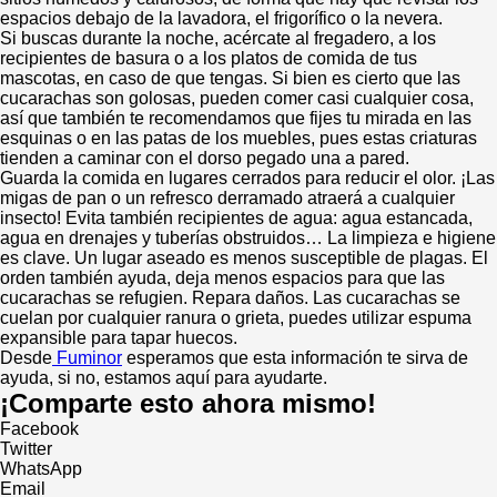
espacios debajo de la lavadora, el frigorífico o la nevera.
Si buscas durante la noche, acércate al fregadero, a los
recipientes de basura o a los platos de comida de tus
mascotas, en caso de que tengas. Si bien es cierto que las
cucarachas son golosas, pueden comer casi cualquier cosa,
así que también te recomendamos que fijes tu mirada en las
esquinas o en las patas de los muebles, pues estas criaturas
tienden a caminar con el dorso pegado una a pared.
Guarda la comida en lugares cerrados para reducir el olor. ¡Las
migas de pan o un refresco derramado atraerá a cualquier
insecto! Evita también recipientes de agua: agua estancada,
agua en drenajes y tuberías obstruidos… La limpieza e higiene
es clave. Un lugar aseado es menos susceptible de plagas. El
orden también ayuda, deja menos espacios para que las
cucarachas se refugien. Repara daños. Las cucarachas se
cuelan por cualquier ranura o grieta, puedes utilizar espuma
expansible para tapar huecos.
Desde
Fuminor
esperamos que esta información te sirva de
ayuda, si no, estamos aquí para ayudarte.
¡Comparte esto ahora mismo!
Facebook
Twitter
WhatsApp
Email