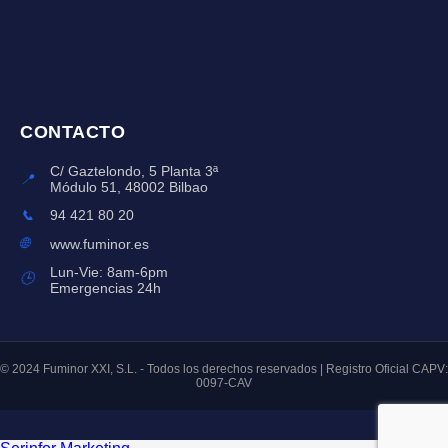
CONTACTO
C/ Gaztelondo, 5 Planta 3ª
📍
Módulo 51, 48002 Bilbao
📞
94 421 80 20
🌐
www.fuminor.es
Lun-Vie: 8am-6pm
🕒
Emergencias 24h
© 2024 Fuminor XXI, S.L. - Todos los derechos reservados | Registro Oficial CAPV:
0097-CAV