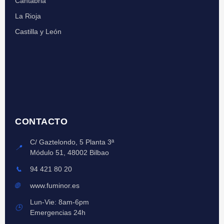
Cantabria
La Rioja
Castilla y León
CONTACTO
C/ Gaztelondo, 5 Planta 3ª
📍
Módulo 51, 48002 Bilbao
📞
94 421 80 20
🌐
www.fuminor.es
Lun-Vie: 8am-6pm
🕒
Emergencias 24h