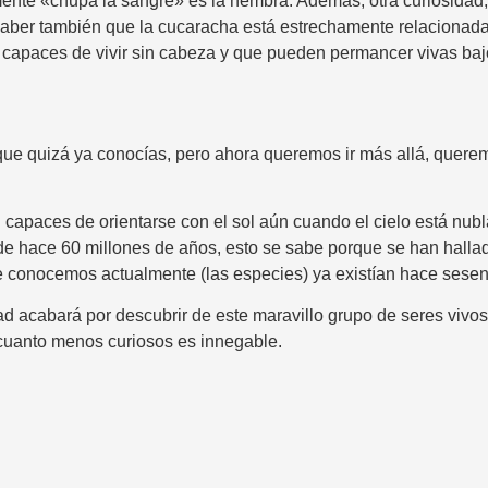
ente «chupa la sangre» es la hembra. Además, otra curiosidad, 
saber también que la cucaracha está estrechamente relacionada
capaces de vivir sin cabeza y que pueden permancer vivas baj
ue quizá ya conocías, pero ahora queremos ir más allá, querem
capaces de orientarse con el sol aún cuando el cielo está nu
de hace 60 millones de años, esto se sabe porque se han hallado
conocemos actualmente (las especies) ya existían hace sesen
acabará por descubrir de este maravillo grupo de seres vivos
cuanto menos curiosos es innegable.