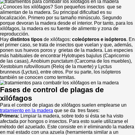
¿Conoces los xilófagos? Son pequeños insectos que se
alimentan de la madera. Su principal dificultad es su
localización. Primero por su tamaño minúsculo. Segundo
porque devoran la madera desde el interior. Por tanto, para los
xilófagos, la madera es su fuente de alimento y zona de
reproducción.
Hay
distintos tipos
de xilófagos:
coleópteros e isópteros
. En
el primer caso, se trata de insectos que vuelan y que, además,
ponen sus huevos poros y grietas de la madera. Las especies
más habituales de encontrar Hylotrupes bajulus (Capricornio
de las casas), Anobium punctatum (Carcoma de los muebles),
Xestobium rufovillosum (Reloj de la muerte) y Lyctus
brunneus (Lyctus), entre otros. Por su parte, los isópteros
también se conocen como termitas.
Fases de control de plagas de
xilófagos
Para el control de plagas de xilófagos suelen emplearse un
tratamiento en la madera
que se da tres fases:
Primera:
Limpiar la madera, sobre todo si ésta se ha visto
afectada por hongos o insectos. Para esto suele utilizarse el
método del azuelado. Este consiste en ir eliminando la madera
en mal estado con una azuela (herramienta similar a un