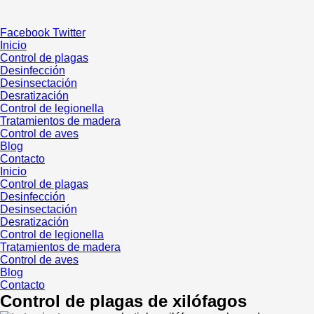
Ir
al
Facebook
Twitter
contenido
Inicio
Control de plagas
Desinfección
Desinsectación
Desratización
Control de legionella
Tratamientos de madera
Control de aves
Blog
Contacto
Inicio
Control de plagas
Desinfección
Desinsectación
Desratización
Control de legionella
Tratamientos de madera
Control de aves
Blog
Contacto
Control de plagas de xilófagos