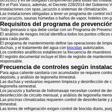
865/2003 y es de obligado cumplimiento para todas las instalac
En el País Vasco, además, el Decreto 228/2014 del Gobierno Vas
instalaciones con spas, jacuzzis o sistemas de climatización.
Las instalaciones obligadas a tener un programa de control inc
con jacuzzis, saunas húmedas o baños de vapor, hoteles con gi
Requisitos del programa de prevenció
Todo gimnasio o spa debe contar con un Programa de Prevención
El análisis de riesgos inicial identifica todos los puntos crítico
para cada punto.
El programa de mantenimiento define las operaciones de limpieza
duchas, y el tratamiento del agua con
biocidas
autorizados.
Los controles analíticos establecen la frecuencia de muestreos s
El registro documental incluye el libro de registro de mantenimie
responsable.
Frecuencia de controles según instala
Para agua caliente sanitaria con acumulador se requiere contro
depósito, y análisis de legionella trimestral.
Las duchas y vestuarios requieren limpieza y desinfección de c
legionella semestral.
Los jacuzzis y bañeras de hidromasaje necesitan control de des
desinfección de circuito mensual, y análisis de legionella mens
Las piscinas climatizadas requieren control de desinfectante y pH
trimestral.
Las torres de refrigeración exigen control de biocida diario, pu