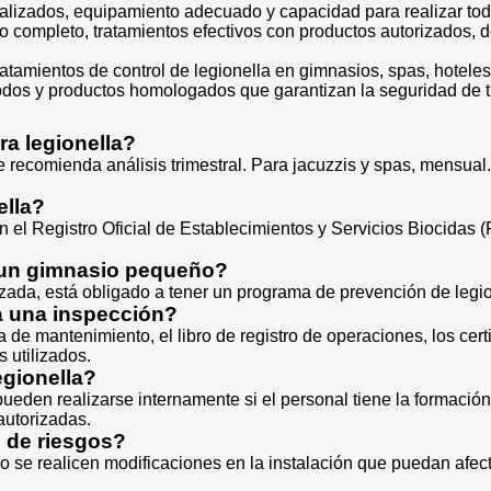
cializados, equipamiento adecuado y capacidad para realizar to
 completo, tratamientos efectivos con productos autorizados, 
amientos de control de legionella en gimnasios, spas, hoteles 
todos y productos homologados que garantizan la seguridad de t
ra legionella?
e recomienda análisis trimestral. Para jacuzzis y spas, mensual.
ella?
n el Registro Oficial de Establecimientos y Servicios Biocidas
a un gimnasio pequeño?
lizada, está obligado a tener un programa de prevención de leg
a una inspección?
 de mantenimiento, el libro de registro de operaciones, los certi
s utilizados.
egionella?
ueden realizarse internamente si el personal tiene la formació
autorizadas.
s de riesgos?
 se realicen modificaciones en la instalación que puedan afecta