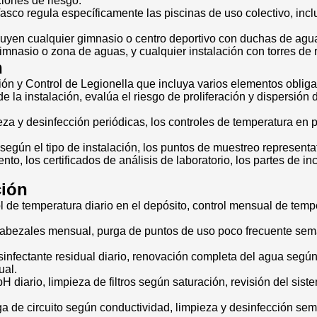
iones de riesgo.
co regula específicamente las piscinas de uso colectivo, inclu
luyen cualquier gimnasio o centro deportivo con duchas de agua
mnasio o zona de aguas, y cualquier instalación con torres de 
n
 y Control de Legionella que incluya varios elementos obligat
s de la instalación, evalúa el riesgo de proliferación y dispersió
 y desinfección periódicas, los controles de temperatura en punt
egún el tipo de instalación, los puntos de muestreo representati
nto, los certificados de análisis de laboratorio, los partes de i
ción
l de temperatura diario en el depósito, control mensual de temp
abezales mensual, purga de puntos de uso poco frecuente semanal
infectante residual diario, renovación completa del agua según
ual.
 diario, limpieza de filtros según saturación, revisión del siste
rga de circuito según conductividad, limpieza y desinfección sem