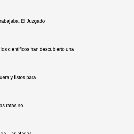
trabajaba. El Juzgado
los científicos han descubierto una
era y listos para
as ratas no
dea. Las plagas