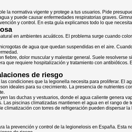
e la normativa vigente y protege a tus usuarios. Pide presupues
e agua y puede causar enfermedades respiratorias graves. Gimnas
nción y control. En esta guía explicamos todo lo que necesitas
rosa
tural en ambientes acuáticos. El problema surge cuando coloniz
, microgotas de agua que quedan suspendidas en el aire. Cuando
fermedad.
con fiebre, dolor muscular y malestar general. Suele resolverse 
ra que requiere hospitalización y tratamiento con antibiótico
alaciones de riesgo
as condiciones que la legionella necesita para proliferar. El a
 son ideales para su crecimiento. La presencia de nutrientes co
te.
yen las duchas y vestuarios, donde el agua caliente genera va
. Las piscinas climatizadas mantienen el agua en el rango de t
limatización con torres de refrigeración pueden dispersar la ba
ra la prevención y control de la legionelosis en España. Esta n