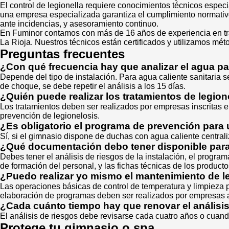
El control de legionella requiere conocimientos técnicos espe
una empresa especializada garantiza el cumplimiento normativo
ante incidencias, y asesoramiento continuo.
En Fuminor contamos con más de 16 años de experiencia en trat
La Rioja. Nuestros técnicos están certificados y utilizamos mé
Preguntas frecuentes
¿Con qué frecuencia hay que analizar el agua pa
Depende del tipo de instalación. Para agua caliente sanitaria s
de choque, se debe repetir el análisis a los 15 días.
¿Quién puede realizar los tratamientos de legion
Los tratamientos deben ser realizados por empresas inscritas e
prevención de legionelosis.
¿Es obligatorio el programa de prevención par
Sí, si el gimnasio dispone de duchas con agua caliente centra
¿Qué documentación debo tener disponible par
Debes tener el análisis de riesgos de la instalación, el programa
de formación del personal, y las fichas técnicas de los producto
¿Puedo realizar yo mismo el mantenimiento de l
Las operaciones básicas de control de temperatura y limpieza p
elaboración de programas deben ser realizados por empresas 
¿Cada cuánto tiempo hay que renovar el análisi
El análisis de riesgos debe revisarse cada cuatro años o cuando
Protege tu gimnasio o spa