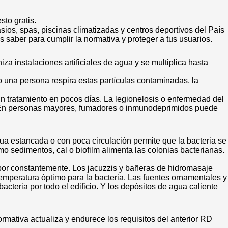
to gratis.
ios, spas, piscinas climatizadas y centros deportivos del País
 saber para cumplir la normativa y proteger a tus usuarios.
a instalaciones artificiales de agua y se multiplica hasta
 una persona respira estas partículas contaminadas, la
sin tratamiento en pocos días. La legionelosis o enfermedad del
s. En personas mayores, fumadores o inmunodeprimidos puede
gua estancada o con poca circulación permite que la bacteria se
mo sedimentos, cal o biofilm alimenta las colonias bacterianas.
por constantemente. Los jacuzzis y bañeras de hidromasaje
emperatura óptimo para la bacteria. Las fuentes ornamentales y
cteria por todo el edificio. Y los depósitos de agua caliente
ormativa actualiza y endurece los requisitos del anterior RD