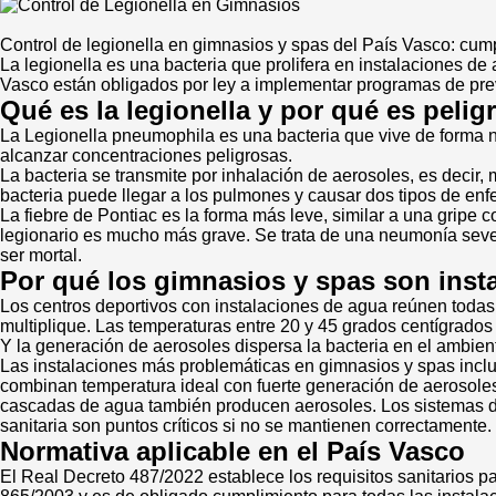
Control de legionella en gimnasios y spas del País Vasco: cumpl
La legionella es una bacteria que prolifera en instalaciones d
Vasco están obligados por ley a implementar programas de preve
Qué es la legionella y por qué es pelig
La Legionella pneumophila es una bacteria que vive de forma na
alcanzar concentraciones peligrosas.
La bacteria se transmite por inhalación de aerosoles, es decir
bacteria puede llegar a los pulmones y causar dos tipos de en
La fiebre de Pontiac es la forma más leve, similar a una gripe 
legionario es mucho más grave. Se trata de una neumonía seve
ser mortal.
Por qué los gimnasios y spas son inst
Los centros deportivos con instalaciones de agua reúnen todas l
multiplique. Las temperaturas entre 20 y 45 grados centígrados
Y la generación de aerosoles dispersa la bacteria en el ambien
Las instalaciones más problemáticas en gimnasios y spas inclu
combinan temperatura ideal con fuerte generación de aerosoles
cascadas de agua también producen aerosoles. Los sistemas de c
sanitaria son puntos críticos si no se mantienen correctamente.
Normativa aplicable en el País Vasco
El Real Decreto 487/2022 establece los requisitos sanitarios pa