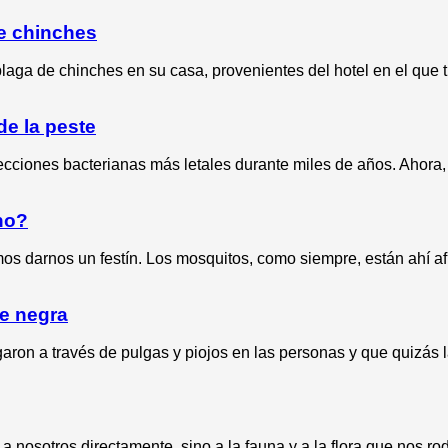
de chinches
aga de chinches en su casa, provenientes del hotel en el que 
de la peste
cciones bacterianas más letales durante miles de años. Ahora, 
no?
 darnos un festín. Los mosquitos, como siempre, están ahí afu
te negra
ron a través de pulgas y piojos en las personas y que quizás l
nosotros directamente, sino a la fauna y a la flora que nos ro