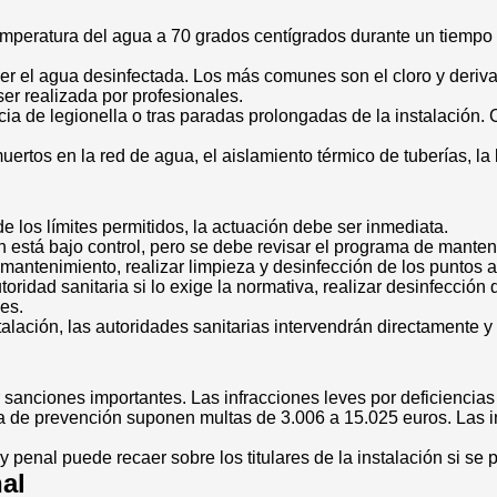
temperatura del agua a 70 grados centígrados durante un tiempo 
er el agua desinfectada. Los más comunes son el cloro y derivad
er realizada por profesionales.
ia de legionella o tras paradas prolongadas de la instalación.
ertos en la red de agua, el aislamiento térmico de tuberías, la
 los límites permitidos, la actuación debe ser inmediata.
 está bajo control, pero se debe revisar el programa de manteni
antenimiento, realizar limpieza y desinfección de los puntos afe
idad sanitaria si lo exige la normativa, realizar desinfección de
mes.
talación, las autoridades sanitarias intervendrán directamente y
 sanciones importantes. Las infracciones leves por deficiencia
a de prevención suponen multas de 3.006 a 15.025 euros. Las i
penal puede recaer sobre los titulares de la instalación si se 
nal