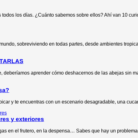
s todos los días. ¿Cuánto sabemos sobre ellos? Ahí van 10 curi
mundo, sobreviviendo en todas partes, desde ambientes tropical
ATARLAS
te, deberíamos aprender cómo deshacernos de las abejas sin m
asa?
picar y te encuentras con un escenario desagradable, una cuca
res y exteriores
igas en el frutero, en la despensa… Sabes que hay un proble