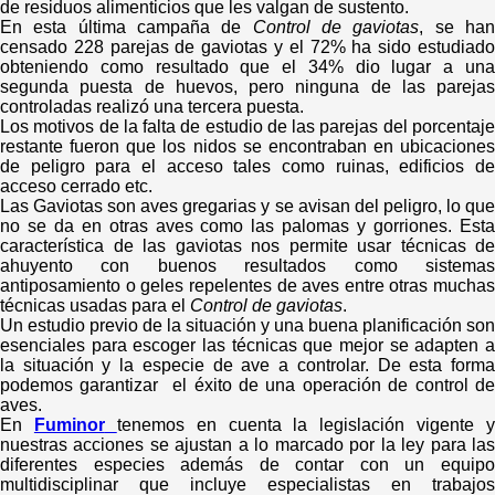
de residuos alimenticios que les valgan de sustento.
En esta última campaña de
Control de gaviotas
, se ha
censado 228 parejas de gaviotas y el 72% ha sido estudiado
obteniendo como resultado que el 34% dio lugar a una
segunda puesta de huevos, pero ninguna de las parejas
controladas realizó una tercera puesta.
Los motivos de la falta de estudio de las parejas del porcentaje
restante fueron que los nidos se encontraban en ubicaciones
de peligro para el acceso tales como ruinas, edificios de
acceso cerrado etc.
Las Gaviotas son aves gregarias y se avisan del peligro, lo que
no se da en otras aves como las palomas y gorriones. Esta
característica de las gaviotas nos permite usar técnicas de
ahuyento con buenos resultados como sistemas
antiposamiento o geles repelentes de aves entre otras muchas
técnicas usadas para el
Control de gaviotas
.
Un estudio previo de la situación y una buena planificación son
esenciales para escoger las técnicas que mejor se adapten a
la situación y la especie de ave a controlar. De esta forma
podemos garantizar el éxito de una operación de control de
aves.
En
Fuminor
tenemos en cuenta la legislación vigente y
nuestras acciones se ajustan a lo marcado por la ley para las
diferentes especies además de contar con un equipo
multidisciplinar que incluye especialistas en trabajos