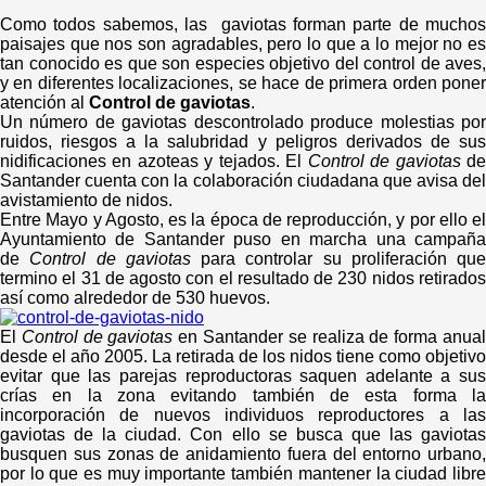
Como todos sabemos, las gaviotas forman parte de muchos
paisajes que nos son agradables, pero lo que a lo mejor no es
tan conocido es que son especies objetivo del control de aves,
y en diferentes localizaciones, se hace de primera orden poner
atención al
Control de gaviotas
.
Un número de gaviotas descontrolado produce molestias por
ruidos, riesgos a la salubridad y peligros derivados de sus
nidificaciones en azoteas y tejados. El
Control de gaviotas
d
Santander cuenta con la colaboración ciudadana que avisa del
avistamiento de nidos.
Entre Mayo y Agosto, es la época de reproducción, y por ello el
Ayuntamiento de Santander puso en marcha una campaña
de
Control de gaviotas
para controlar su proliferación que
termino el 31 de agosto con el resultado de 230 nidos retirados
así como alrededor de 530 huevos.
El
Control de gaviotas
en Santander se realiza de forma anua
desde el año 2005. La retirada de los nidos tiene como objetivo
evitar que las parejas reproductoras saquen adelante a sus
crías en la zona evitando también de esta forma la
incorporación de nuevos individuos reproductores a las
gaviotas de la ciudad. Con ello se busca que las gaviotas
busquen sus zonas de anidamiento fuera del entorno urbano,
por lo que es muy importante también mantener la ciudad libre