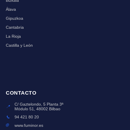
Bizkaia
Álava
Gipuzkoa
Cantabria
La Rioja
Castilla y León
CONTACTO
C/ Gaztelondo, 5 Planta 3ª
📍
Módulo 51, 48002 Bilbao
📞
94 421 80 20
🌐
www.fuminor.es