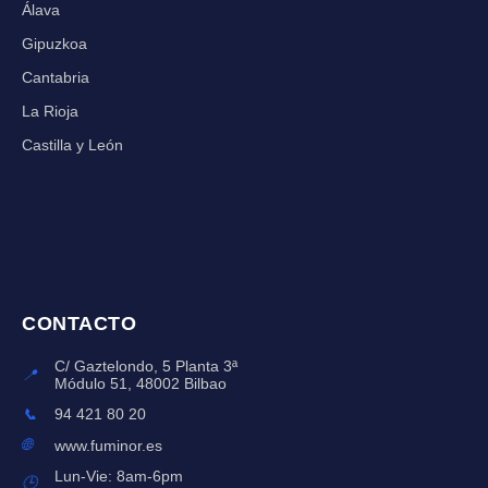
Álava
Gipuzkoa
Cantabria
La Rioja
Castilla y León
CONTACTO
C/ Gaztelondo, 5 Planta 3ª
📍
Módulo 51, 48002 Bilbao
📞
94 421 80 20
🌐
www.fuminor.es
Lun-Vie: 8am-6pm
🕒