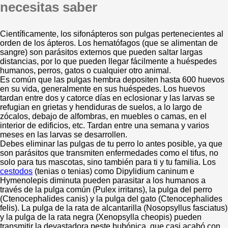
necesitas saber
Científicamente, los sifonápteros son pulgas pertenecientes al
orden de los ápteros. Los hematófagos (que se alimentan de
sangre) son parásitos externos que pueden saltar largas
distancias, por lo que pueden llegar fácilmente a huéspedes
humanos, perros, gatos o cualquier otro animal.
Es común que las pulgas hembra depositen hasta 600 huevos
en su vida, generalmente en sus huéspedes. Los huevos
tardan entre dos y catorce días en eclosionar y las larvas se
refugian en grietas y hendiduras de suelos, a lo largo de
zócalos, debajo de alfombras, en muebles o camas, en el
interior de edificios, etc. Tardan entre una semana y varios
meses en las larvas se desarrollen.
Debes eliminar las pulgas de tu perro lo antes posible, ya que
son parásitos que transmiten enfermedades como el tifus, no
solo para tus mascotas, sino también para ti y tu familia. Los
cestodos
(tenias o tenias) como Dipylidium caninum e
Hymenolepis diminuta pueden parasitar a los humanos a
través de la pulga común (Pulex irritans), la pulga del perro
(Ctenocephalides canis) y la pulga del gato (Ctenocephalides
felis). La pulga de la rata de alcantarilla (Nosopsyllus fasciatus)
y la pulga de la rata negra (Xenopsylla cheopis) pueden
transmitir la devastadora peste bubónica, que casi acabó con