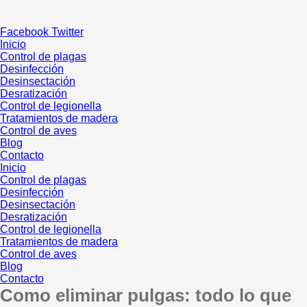
Ir
al
Facebook
Twitter
contenido
Inicio
Control de plagas
Desinfección
Desinsectación
Desratización
Control de legionella
Tratamientos de madera
Control de aves
Blog
Contacto
Inicio
Control de plagas
Desinfección
Desinsectación
Desratización
Control de legionella
Tratamientos de madera
Control de aves
Blog
Contacto
Como eliminar pulgas: todo lo que