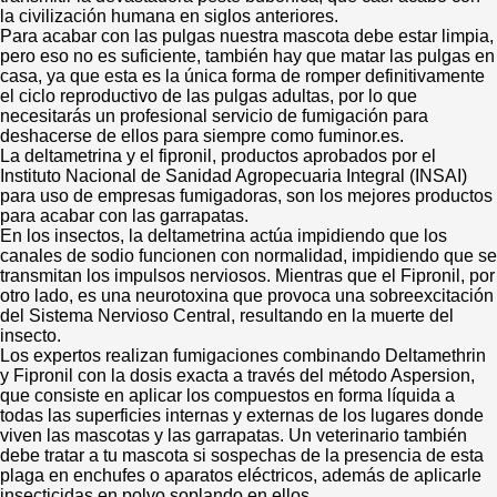
la civilización humana en siglos anteriores.
Para acabar con las pulgas nuestra mascota debe estar limpia,
pero eso no es suficiente, también hay que matar las pulgas en
casa, ya que esta es la única forma de romper definitivamente
el ciclo reproductivo de las pulgas adultas, por lo que
necesitarás un profesional servicio de fumigación para
deshacerse de ellos para siempre como fuminor.es.
La deltametrina y el fipronil, productos aprobados por el
Instituto Nacional de Sanidad Agropecuaria Integral (INSAI)
para uso de empresas fumigadoras, son los mejores productos
para acabar con las garrapatas.
En los insectos, la deltametrina actúa impidiendo que los
canales de sodio funcionen con normalidad, impidiendo que se
transmitan los impulsos nerviosos. Mientras que el Fipronil, por
otro lado, es una neurotoxina que provoca una sobreexcitación
del Sistema Nervioso Central, resultando en la muerte del
insecto.
Los expertos realizan fumigaciones combinando Deltamethrin
y Fipronil con la dosis exacta a través del método Aspersion,
que consiste en aplicar los compuestos en forma líquida a
todas las superficies internas y externas de los lugares donde
viven las mascotas y las garrapatas. Un veterinario también
debe tratar a tu mascota si sospechas de la presencia de esta
plaga en enchufes o aparatos eléctricos, además de aplicarle
insecticidas en polvo soplando en ellos.