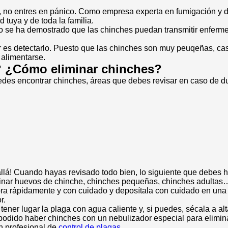
s, no entres en pánico. Como empresa experta en fumigación y 
d tuya y de toda la familia.
 se ha demostrado que las chinches puedan transmitir enfermed
es detectarlo. Puesto que las chinches son muy peuqeñas, casi
 alimentarse.
? ¿Cómo eliminar chinches?
es encontrar chinches, áreas que debes revisar en caso de d
á! Cuando hayas revisado todo bien, lo siguiente que debes ha
minar huevos de chinche, chinches pequeñas, chinches adultas
ra rápidamente y con cuidado y deposítala con cuidado en una bo
r.
ener lugar la plaga con agua caliente y, si puedes, sécala a al
dido haber chinches con un nebulizador especial para eliminar 
n profesional de
control de plagas
.