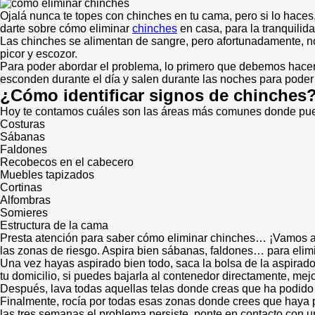
Ojalá nunca te topes con chinches en tu cama, pero si lo hace
darte sobre cómo eliminar
chinches
en casa, para la tranquilida
Las chinches se alimentan de sangre, pero afortunadamente, no
picor y escozor.
Para poder abordar el problema, lo primero que debemos hacer 
esconden durante el día y salen durante las noches para poder
¿Cómo identificar signos de chinches
Hoy te contamos cuáles son las áreas más comunes donde pued
Costuras
Sábanas
Faldones
Recobecos en el cabecero
Muebles tapizados
Cortinas
Alfombras
Somieres
Estructura de la cama
Presta atención para saber cómo eliminar chinches… ¡Vamos all
las zonas de riesgo. Aspira bien sábanas, faldones… para eli
Una vez hayas aspirado bien todo, saca la bolsa de la aspirado
tu domicilio, si puedes bajarla al contenedor directamente, mejo
Después, lava todas aquellas telas donde creas que ha podido t
Finalmente, rocía por todas esas zonas donde crees que haya po
las tres semanas el problema persiste, ponte en contacto con u