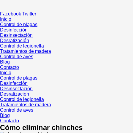
Ir
al
Facebook
Twitter
contenido
Inicio
Control de plagas
Desinfección
Desinsectación
Desratización
Control de legionella
Tratamientos de madera
Control de aves
Blog
Contacto
Inicio
Control de plagas
Desinfección
Desinsectación
Desratización
Control de legionella
Tratamientos de madera
Control de aves
Blog
Contacto
Cómo eliminar chinches