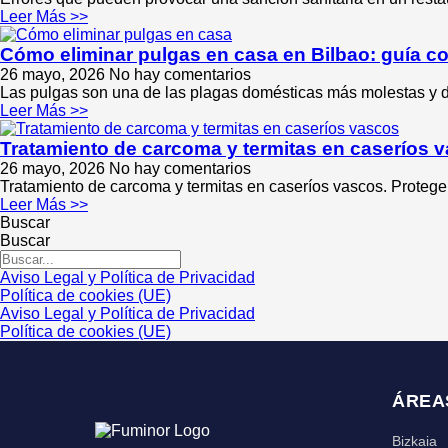
Leer Más >>
Cómo eliminar pulgas en casa en Bilbao: guía co
26 mayo, 2026
No hay comentarios
Las pulgas son una de las plagas domésticas más molestas y di
Leer Más >>
Tratamiento de carcoma y termitas en caseríos v
26 mayo, 2026
No hay comentarios
Tratamiento de carcoma y termitas en caseríos vascos. Protege 
Leer Más >>
Buscar
Buscar
Aviso Legal y Política de Privacidad
Política de cookies (UE)
Aviso Legal y Política de Privacidad
Política de cookies (UE)
ÁREA
Bizkaia