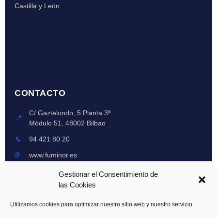
Castilla y León
CONTACTO
C/ Gaztelondo, 5 Planta 3ª
📍
Módulo 51, 48002 Bilbao
📞
94 421 80 20
🌐
www.fuminor.es
Lun-Vie: 8am-6pm
Gestionar el Consentimiento de
🕒
Emergencias 24h
las Cookies
Utilizamos cookies para optimizar nuestro sitio web y nuestro servicio.