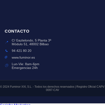
CONTACTO
C/ Gaztelondo, 5 Planta 3ª
📍
Módulo 51, 48002 Bilbao
📞
94 421 80 20
🌐
www.fuminor.es
Lun-Vie: 8am-6pm
🕒
Emergencias 24h
© 2024 Fuminor XXI, S.L. - Todos los derechos reservados | Registro Oficial CAPV:
0097-CAV