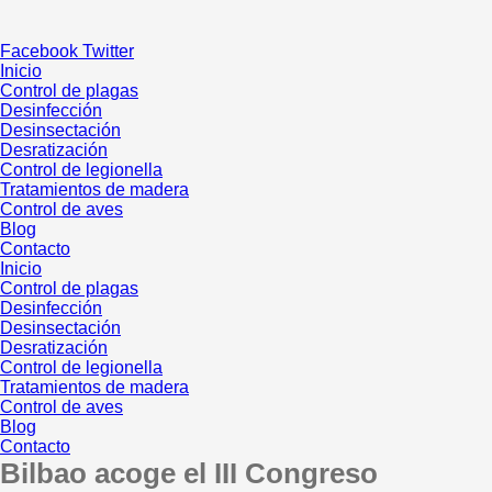
Ir
al
Facebook
Twitter
contenido
Inicio
Control de plagas
Desinfección
Desinsectación
Desratización
Control de legionella
Tratamientos de madera
Control de aves
Blog
Contacto
Inicio
Control de plagas
Desinfección
Desinsectación
Desratización
Control de legionella
Tratamientos de madera
Control de aves
Blog
Contacto
Bilbao acoge el III Congreso