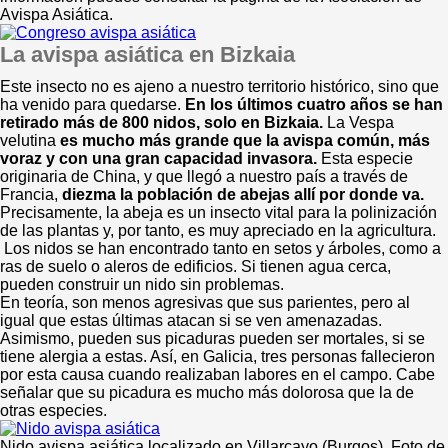
Avispa Asiática.
La avispa asiática en Bizkaia
Este insecto no es ajeno a nuestro territorio histórico, sino que
ha venido para quedarse.
En los últimos cuatro años se han
retirado más de 800 nidos, solo en Bizkaia.
La Vespa
velutina
es mucho más grande que la avispa común, más
voraz y con una gran capacidad invasora.
Esta especie
originaria de China, y que llegó a nuestro país a través de
Francia,
diezma la población de abejas allí por donde va.
Precisamente, la abeja es un insecto vital para la polinización
de las plantas y, por tanto, es muy apreciado en la agricultura.
Los nidos se han encontrado tanto en setos y árboles, como a
ras de suelo o aleros de edificios. Si tienen agua cerca,
pueden construir un nido sin problemas.
En teoría, son menos agresivas que sus parientes, pero al
igual que estas últimas atacan si se ven amenazadas.
Asimismo, pueden sus picaduras pueden ser mortales, si se
tiene alergia a estas. Así, en Galicia, tres personas fallecieron
por esta causa cuando realizaban labores en el campo. Cabe
señalar que su picadura es mucho más dolorosa que la de
otras especies.
Nido avispa asiática localizado en Villarcayo (Burgos). Foto de