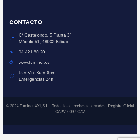
CONTACTO
C/ Gaztelondo, 5 Planta 3ª
📍
Módulo 51, 48002 Bilbao
📞
94 421 80 20
🌐
www.fuminor.es
Lun-Vie: 8am-6pm
🕒
Emergencias 24h
© 2024 Fuminor XXI, S.L. - Todos los derechos reservados | Registro Oficial
CAPV: 0097-CAV