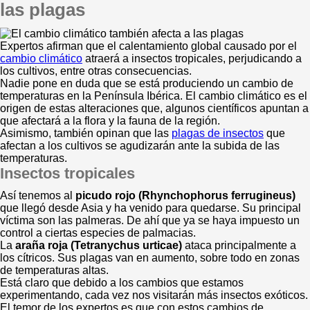
las plagas
Expertos afirman que el calentamiento global causado por el
cambio climático
atraerá a insectos tropicales, perjudicando a
los cultivos, entre otras consecuencias.
Nadie pone en duda que se está produciendo un cambio de
temperaturas en la Península Ibérica. El cambio climático es el
origen de estas alteraciones que, algunos científicos apuntan a
que afectará a la flora y la fauna de la región.
Asimismo, también opinan que las
plagas de insectos
que
afectan a los cultivos se agudizarán ante la subida de las
temperaturas.
Insectos tropicales
Así tenemos al
picudo rojo (Rhynchophorus ferrugineus)
que llegó desde Asia y ha venido para quedarse. Su principal
víctima son las palmeras. De ahí que ya se haya impuesto un
control a ciertas especies de palmacias.
La
araña roja (Tetranychus urticae)
ataca principalmente a
los cítricos. Sus plagas van en aumento, sobre todo en zonas
de temperaturas altas.
Está claro que debido a los cambios que estamos
experimentando, cada vez nos visitarán más insectos exóticos.
El temor de los expertos es que con estos cambios de