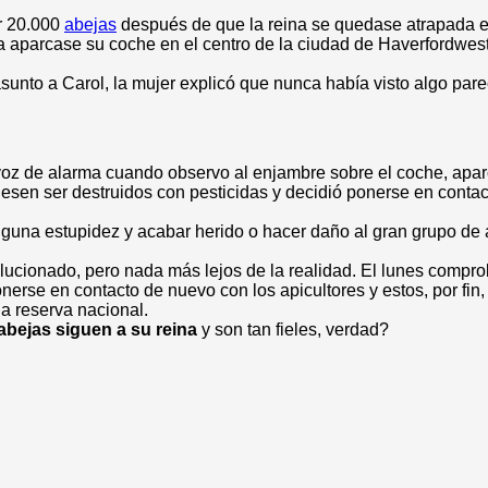
r 20.000
abejas
después de que la reina se quedase atrapada e
la aparcase su coche en el centro de la ciudad de Haverfordwes
sunto a Carol, la mujer explicó que nunca había visto algo par
 voz de alarma cuando observo al enjambre sobre el coche, apa
iesen ser destruidos con pesticidas y decidió ponerse en conta
na estupidez y acabar herido o hacer daño al gran grupo de abe
lucionado, pero nada más lejos de la realidad. El lunes compr
onerse en contacto de nuevo con los apicultores y estos, por fin
a reserva nacional.
abejas siguen a su reina
y son tan fieles, verdad?