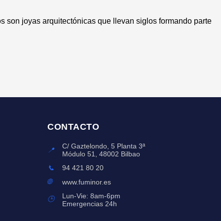
s son joyas arquitectónicas que llevan siglos formando parte
CONTACTO
C/ Gaztelondo, 5 Planta 3ª
📍
Módulo 51, 48002 Bilbao
📞
94 421 80 20
🌐
www.fuminor.es
Lun-Vie: 8am-6pm
🕒
Emergencias 24h