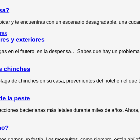
asa?
picar y te encuentras con un escenario desagradable, una cuca
res y exteriores
igas en el frutero, en la despensa… Sabes que hay un proble
de chinches
aga de chinches en su casa, provenientes del hotel en el que 
de la peste
cciones bacterianas más letales durante miles de años. Ahora, 
no?
 darnos un festín. Los mosquitos, como siempre, están ahí afu