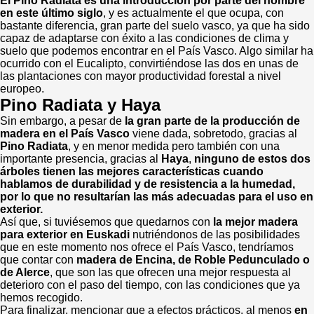
El Pino Radiata es una introducción por parte del hombre
en este último siglo
, y es actualmente el que ocupa, con
bastante diferencia, gran parte del suelo vasco, ya que ha sido
capaz de adaptarse con éxito a las condiciones de clima y
suelo que podemos encontrar en el País Vasco. Algo similar ha
ocurrido con el Eucalipto, convirtiéndose las dos en unas de
las plantaciones con mayor productividad forestal a nivel
europeo.
Pino Radiata y Haya
Sin embargo, a pesar de
la gran parte de la producción de
madera en el País Vasco
viene dada, sobretodo, gracias al
Pino Radiata
, y en menor medida pero también con una
importante presencia, gracias al
Haya
,
ninguno de estos dos
árboles tienen las mejores características cuando
hablamos de durabilidad y de resistencia a la humedad,
por lo que no resultarían las más adecuadas para el uso en
exterior.
Así que, si tuviésemos que quedarnos con
la mejor madera
para exterior en Euskadi
nutriéndonos de las posibilidades
que en este momento nos ofrece el País Vasco, tendríamos
que contar con
madera de Encina, de Roble Pedunculado o
de Alerce
, que son las que ofrecen una mejor respuesta al
deterioro con el paso del tiempo, con las condiciones que ya
hemos recogido.
Para finalizar, mencionar que a efectos prácticos, al menos
en