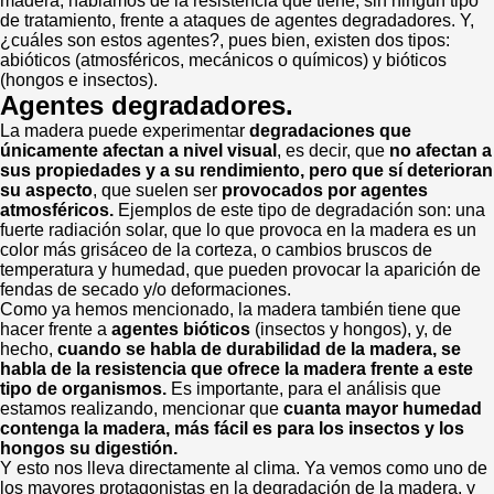
madera, hablamos de la resistencia que tiene, sin ningún tipo
de tratamiento, frente a ataques de agentes degradadores. Y,
¿cuáles son estos agentes?, pues bien, existen dos tipos:
abióticos (atmosféricos, mecánicos o químicos) y bióticos
(hongos e insectos).
Agentes degradadores.
La madera puede experimentar
degradaciones que
únicamente afectan a nivel visual
, es decir, que
no afectan a
sus propiedades y a su rendimiento, pero que sí deterioran
su aspecto
, que suelen ser
provocados por agentes
atmosféricos.
Ejemplos de este tipo de degradación son: una
fuerte radiación solar, que lo que provoca en la madera es un
color más grisáceo de la corteza, o cambios bruscos de
temperatura y humedad, que pueden provocar la aparición de
fendas de secado y/o deformaciones.
Como ya hemos mencionado, la madera también tiene que
hacer frente a
agentes bióticos
(insectos y hongos), y, de
hecho,
cuando se habla de durabilidad de la madera, se
habla de la resistencia que ofrece la madera frente a este
tipo de organismos.
Es importante, para el análisis que
estamos realizando, mencionar que
cuanta mayor humedad
contenga la madera, más fácil es para los insectos y los
hongos su digestión.
Y esto nos lleva directamente al clima. Ya vemos como uno de
los mayores protagonistas en la degradación de la madera, y