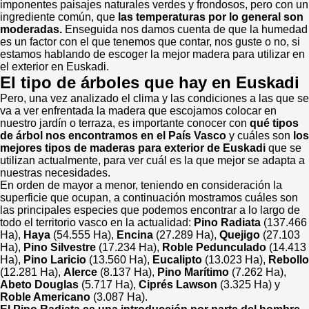
imponentes paisajes naturales verdes y frondosos, pero con un
ingrediente común, que
las temperaturas por lo general son
moderadas.
Enseguida nos damos cuenta de que la humedad
es un factor con el que tenemos que contar, nos guste o no, si
estamos hablando de escoger la mejor madera para utilizar en
el exterior en Euskadi.
El tipo de árboles que hay en Euskadi
Pero, una vez analizado el clima y las condiciones a las que se
va a ver enfrentada la madera que escojamos colocar en
nuestro jardín o terraza, es importante conocer con
qué tipos
de árbol nos encontramos en el País Vasco
y cuáles son
los
mejores tipos de maderas para exterior de Euskadi
que se
utilizan actualmente, para ver cuál es la que mejor se adapta a
nuestras necesidades.
En orden de mayor a menor, teniendo en consideración la
superficie que ocupan, a continuación mostramos cuáles son
las principales especies que podemos encontrar a lo largo de
todo el territorio vasco en la actualidad:
Pino Radiata
(137.466
Ha),
Haya
(54.555 Ha),
Encina
(27.289 Ha),
Quejigo
(27.103
Ha),
Pino Silvestre
(17.234 Ha),
Roble Pedunculado
(14.413
Ha),
Pino Laricio
(13.560 Ha),
Eucalipto
(13.023 Ha),
Rebollo
(12.281 Ha),
Alerce
(8.137 Ha),
Pino Marítimo
(7.262 Ha),
Abeto Douglas
(5.717 Ha),
Ciprés Lawson
(3.325 Ha) y
Roble Americano
(3.087 Ha).