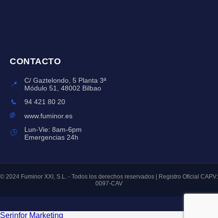
CONTACTO
C/ Gaztelondo, 5 Planta 3ª
📍
Módulo 51, 48002 Bilbao
📞
94 421 80 20
🌐
www.fuminor.es
Lun-Vie: 8am-6pm
🕒
Emergencias 24h
© 2024 Fuminor XXI, S.L. - Todos los derechos reservados | Registro Oficial CAPV:
0097-CAV
Serinfor Marketing