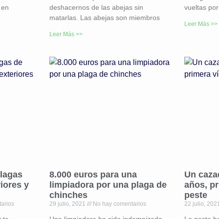
 en
deshacernos de las abejas sin
vueltas por
matarlas. Las abejas son miembros
Leer Más >>
Leer Más >>
plagas
8.000 euros para una
Un caza
iores y
limpiadora por una plaga de
años, pr
chinches
peste
arios
29 julio, 2021
No hay comentarios
22 julio, 20
 te
Una limpiadora ha sido indemnizada
La peste h