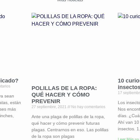
picado?
10 curi
tarios
insecto
POLILLAS DE LA ROPA:
17 septiemb
QUÉ HACER Y CÓMO
ya sean
PREVENIR
atas, están
Los insecto
27 septiembre, 2021
No hay comentarios
eses más
Nos encont
inches,
días. ¿Cuá
Ante una plaga de polillas de la ropa,
Ahí van 10
qué hacer y cómo prevenir futuras
insectos. 1
plagas. Centrarnos en eso. Las polillas
de la ropa son plagas
Leer Más >>