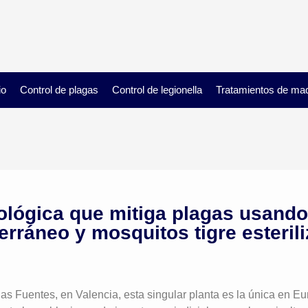
io
Control de plagas
Control de legionella
Tratamientos de ma
iológica que mitiga plagas usand
erráneo y mosquitos tigre esteril
as Fuentes, en Valencia, esta singular planta es la única en 