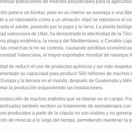
ntrolar poblaciones de insectos perjudiciales para la agricultur
ción parece un búnker, pero en su interior se asemeja a una fá
o a un laboratorio como a un almacén. Aquí se reproduce el cic
sta el adulto, pasando por la pupa y la larva. La planta biológ
ad valenciana de Utiel, ha demostrado la efectividad de la Técn
 una plaga endémica, la mosca del Mediterráneo, o Ceratitis capi
e las cosechas si no se controla, causando pérdidas económicas 
unidad Valenciana, el mayor exportador mundial de naranjas f
dad de reducir el uso de productos químicos y ser más respetu
aumentado su capacidad para producir 500 millones de machos 
n Europa y la tercera en el mundo, después de Guatemala y Méx
tar la producción expandiendo las instalaciones.
 producción de machos estériles que se liberan en el campo. Pa
erilizados también reciben un tratamiento de aromaterapia con 
os producidos a partir de la cópula no son viables y no gener
ión de moscas a lo largo del tiempo, permitiendo mantener la 