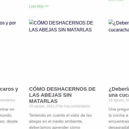
Leer Más >>
caros y
CÓMO DESHACERNOS DE
¿Deberí
LAS ABEJAS SIN
una cuc
mentarios
MATARLAS
16 agosto, 
25 agosto, 2021
No hay comentarios
ntrar en
Una pregun
 mundo,
Teniendo en cuenta el valor de las
la cocina a
tes, desde
abejas en el medio ambiente,
encuentras
deberíamos aprender cómo
desagradab