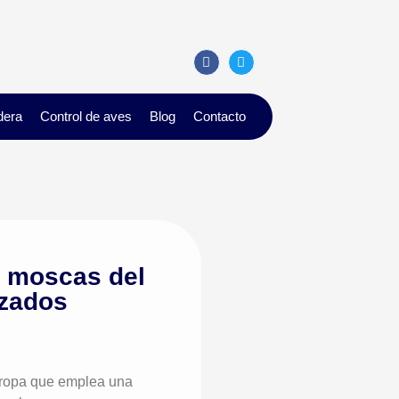
dera
Control de aves
Blog
Contacto
o moscas del
izados
Europa que emplea una