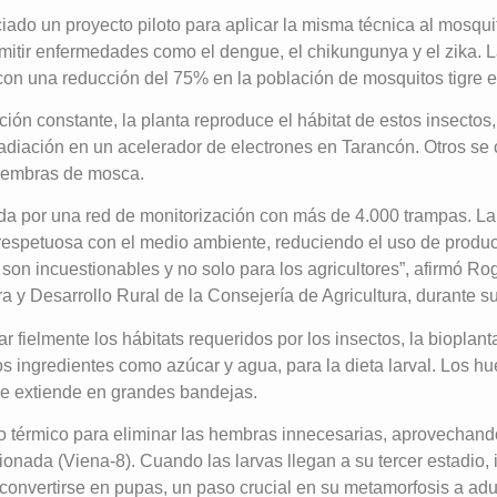
ciado un proyecto piloto para aplicar la misma técnica al mosqu
mitir enfermedades como el dengue, el chikungunya y el zika. 
on una reducción del 75% en la población de mosquitos tigre e
ión constante, la planta reproduce el hábitat de estos insectos
radiación en un acelerador de electrones en Tarancón. Otros se
hembras de mosca.
da por una red de monitorización con más de 4.000 trampas. La
respetuosa con el medio ambiente, reduciendo el uso de product
son incuestionables y no solo para los agricultores”, afirmó Ro
 y Desarrollo Rural de la Consejería de Agricultura, durante su 
r fielmente los hábitats requeridos por los insectos, la bioplant
os ingredientes como azúcar y agua, para la dieta larval. Los hu
se extiende en grandes bandejas.
 térmico para eliminar las hembras innecesarias, aprovechando
onada (Viena-8). Cuando las larvas llegan a su tercer estadio, 
onvertirse en pupas, un paso crucial en su metamorfosis a adul