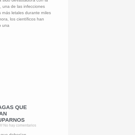
 una de las infecciones
s más letales durante miles
ora, los científicos han
o una
AGAS QUE
AN
UPARNOS
No hay comentarios
 que deberían