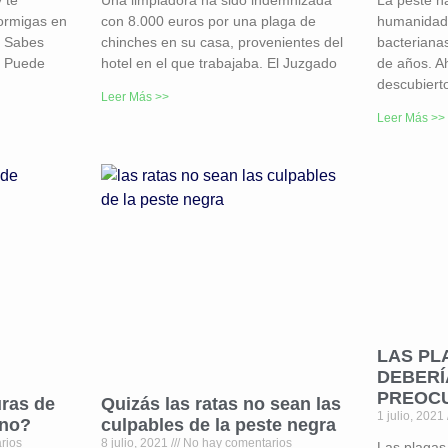
ormigas en
con 8.000 euros por una plaga de
humanidad,
… Sabes
chinches en su casa, provenientes del
bacteriana
? Puede
hotel en el que trabajaba. El Juzgado
de años. Ah
descubiert
Leer Más >>
Leer Más >>
LAS PL
DEBERÍ
PREOC
ras de
Quizás las ratas no sean las
1 julio, 2021
ano?
culpables de la peste negra
rios
8 julio, 2021
No hay comentarios
Las plagas