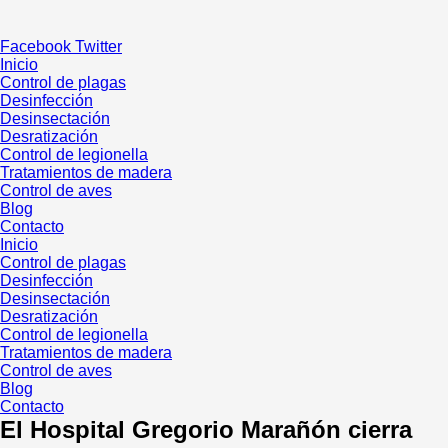
Ir
al
Facebook
Twitter
contenido
Inicio
Control de plagas
Desinfección
Desinsectación
Desratización
Control de legionella
Tratamientos de madera
Control de aves
Blog
Contacto
Inicio
Control de plagas
Desinfección
Desinsectación
Desratización
Control de legionella
Tratamientos de madera
Control de aves
Blog
Contacto
El Hospital Gregorio Marañón cierra