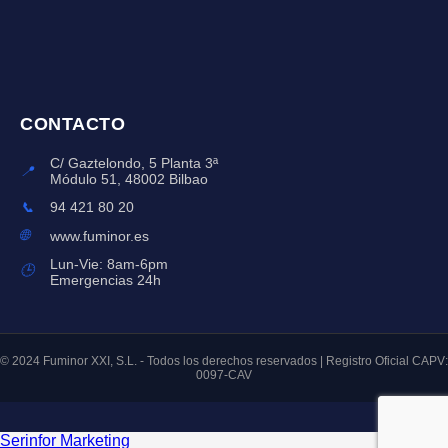
CONTACTO
C/ Gaztelondo, 5 Planta 3ª
📍
Módulo 51, 48002 Bilbao
📞
94 421 80 20
🌐
www.fuminor.es
Lun-Vie: 8am-6pm
🕒
Emergencias 24h
© 2024 Fuminor XXI, S.L. - Todos los derechos reservados | Registro Oficial CAPV:
0097-CAV
Serinfor Marketing