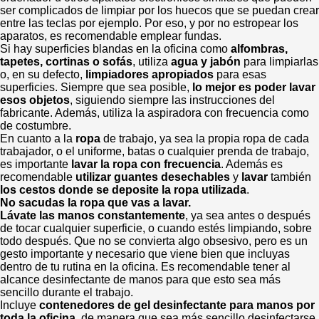
ser complicados de limpiar por los huecos que se puedan crear
entre las teclas por ejemplo. Por eso, y por no estropear los
aparatos, es recomendable emplear fundas.
Si hay superficies blandas en la oficina como
alfombras,
tapetes, cortinas o sofás
, utiliza
agua y jabón
para limpiarlas
o, en su defecto,
limpiadores apropiados
para esas
superficies. Siempre que sea posible,
lo mejor es poder lavar
esos objetos
, siguiendo siempre las instrucciones del
fabricante. Además, utiliza la aspiradora con frecuencia como
de costumbre.
En cuanto a la
ropa
de trabajo, ya sea la propia ropa de cada
trabajador, o el uniforme, batas o cualquier prenda de trabajo,
es importante
lavar la ropa
con frecuencia
. Además es
recomendable
utilizar guantes desechables
y
lavar
también
los cestos donde se deposite la ropa utilizada
.
No sacudas la ropa que vas a lavar.
Lávate las manos constantemente
, ya sea antes o después
de tocar cualquier superficie, o cuando estés limpiando, sobre
todo después. Que no se convierta algo obsesivo, pero es un
gesto importante y necesario que viene bien que incluyas
dentro de tu rutina en la oficina. Es recomendable tener al
alcance desinfectante de manos para que esto sea más
sencillo durante el trabajo.
Incluye
contenedores de gel desinfectante para manos por
toda la oficina
, de manera que sea más sencillo desinfectarse