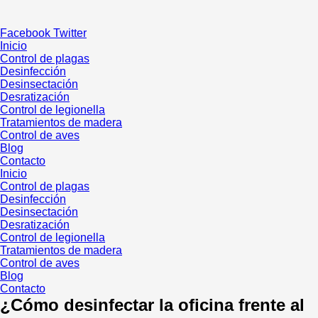
Ir
al
Facebook
Twitter
contenido
Inicio
Control de plagas
Desinfección
Desinsectación
Desratización
Control de legionella
Tratamientos de madera
Control de aves
Blog
Contacto
Inicio
Control de plagas
Desinfección
Desinsectación
Desratización
Control de legionella
Tratamientos de madera
Control de aves
Blog
Contacto
¿Cómo desinfectar la oficina frente al