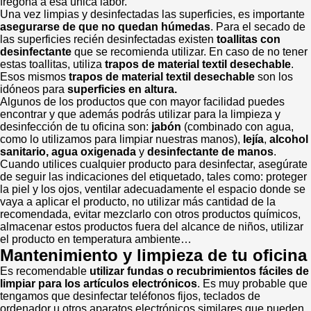
fregona a esa única labor.
Una vez limpias y desinfectadas las superficies, es importante
asegurarse de que no quedan húmedas
. Para el secado de
las superficies recién desinfectadas existen
toallitas con
desinfectante
que se recomienda utilizar. En caso de no tener
estas toallitas, utiliza
trapos de material textil desechable
.
Esos mismos
trapos de material textil desechable
son los
idóneos para
superficies en altura.
Algunos de los productos que con mayor facilidad puedes
encontrar y que además podrás utilizar para la limpieza y
desinfección de tu oficina son:
jabón
(combinado con agua,
como lo utilizamos para limpiar nuestras manos),
lejía
,
alcohol
sanitario, agua oxigenada
y
desinfectante de manos
.
Cuando utilices cualquier producto para desinfectar, asegúrate
de seguir las indicaciones del etiquetado, tales como: proteger
la piel y los ojos, ventilar adecuadamente el espacio donde se
vaya a aplicar el producto, no utilizar más cantidad de la
recomendada, evitar mezclarlo con otros productos químicos,
almacenar estos productos fuera del alcance de niños, utilizar
el producto en temperatura ambiente…
Mantenimiento y limpieza de tu oficina
Es recomendable
utilizar fundas o recubrimientos fáciles de
limpiar para los artículos electrónicos
. Es muy probable que
tengamos que desinfectar teléfonos fijos, teclados de
ordenador u otros aparatos electrónicos similares que pueden