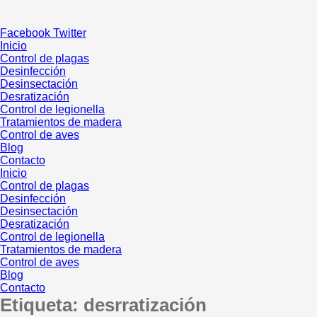
Ir
al
Facebook
Twitter
contenido
Inicio
Control de plagas
Desinfección
Desinsectación
Desratización
Control de legionella
Tratamientos de madera
Control de aves
Blog
Contacto
Inicio
Control de plagas
Desinfección
Desinsectación
Desratización
Control de legionella
Tratamientos de madera
Control de aves
Blog
Contacto
Etiqueta:
desrratización