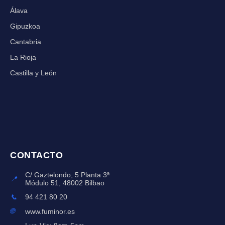
Álava
Gipuzkoa
Cantabria
La Rioja
Castilla y León
CONTACTO
C/ Gaztelondo, 5 Planta 3ª
📍
Módulo 51, 48002 Bilbao
📞
94 421 80 20
🌐
www.fuminor.es