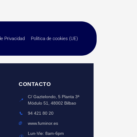
de Privacidad
Política de cookies (UE)
CONTACTO
C/ Gaztelondo, 5 Planta 3ª
📍
Módulo 51, 48002 Bilbao
📞
94 421 80 20
🌐
www.fuminor.es
Lun-Vie: 8am-6pm
🕒