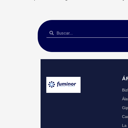
Á
Biz
Ála
Gi
Can
La 