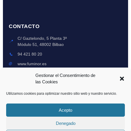
CONTACTO
C/ Gaztelondo, 5 Planta 3ª
📍
Módulo 51, 48002 Bilbao
📞
94 421 80 20
🌐
www.fuminor.es
Lun-Vie: 8am-6pm
Gestionar el Consentimiento de
🕒
Emergencias 24h
las Cookies
Utilizamos cookies para optimizar nuestro sitio web y nuestro servicio.
© 2024 Fuminor XXI, S.L. - Todos los derechos reservados | Registro Oficial
Acepto
CAPV: 0097-CAV
Denegado