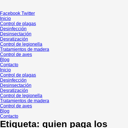
Ir
al
Facebook
Twitter
contenido
Inicio
Control de plagas
Desinfección
Desinsectación
Desratización
Control de legionella
Tratamientos de madera
Control de aves
Blog
Contacto
Inicio
Control de plagas
Desinfección
Desinsectación
Desratización
Control de legionella
Tratamientos de madera
Control de aves
Blog
Contacto
Etiqueta:
quien paga los