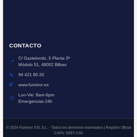
CONTACTO
C/ Gaztelondo, 5 Planta 3ª
📍
Módulo 51, 48002 Bilbao
📞
94 421 80 20
🌐
www.fuminor.es
Lun-Vie: 8am-6pm
🕒
Emergencias 24h
© 2024 Fuminor XXI, S.L. - Todos los derechos reservados | Registro Oficial
CAPV: 0097-CAV