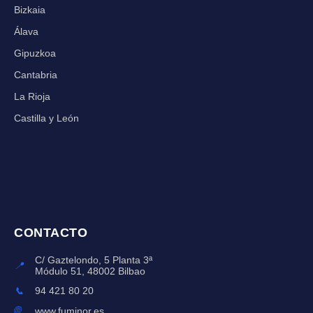
Bizkaia
Álava
Gipuzkoa
Cantabria
La Rioja
Castilla y León
CONTACTO
C/ Gaztelondo, 5 Planta 3ª
📍
Módulo 51, 48002 Bilbao
📞
94 421 80 20
🌐
www.fuminor.es