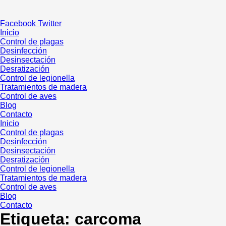
Ir
al
Facebook
Twitter
contenido
Inicio
Control de plagas
Desinfección
Desinsectación
Desratización
Control de legionella
Tratamientos de madera
Control de aves
Blog
Contacto
Inicio
Control de plagas
Desinfección
Desinsectación
Desratización
Control de legionella
Tratamientos de madera
Control de aves
Blog
Contacto
Etiqueta:
carcoma