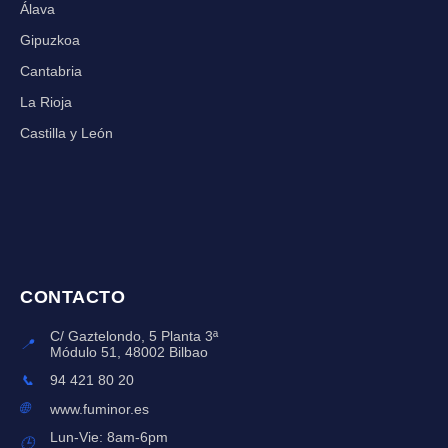
Álava
Gipuzkoa
Cantabria
La Rioja
Castilla y León
CONTACTO
C/ Gaztelondo, 5 Planta 3ª
📍
Módulo 51, 48002 Bilbao
📞
94 421 80 20
🌐
www.fuminor.es
Lun-Vie: 8am-6pm
🕒