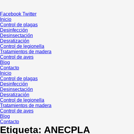
Ir
al
Facebook
Twitter
contenido
Inicio
Control de plagas
Desinfección
Desinsectación
Desratización
Control de legionella
Tratamientos de madera
Control de aves
Blog
Contacto
Inicio
Control de plagas
Desinfección
Desinsectación
Desratización
Control de legionella
Tratamientos de madera
Control de aves
Blog
Contacto
Etiqueta:
ANECPLA